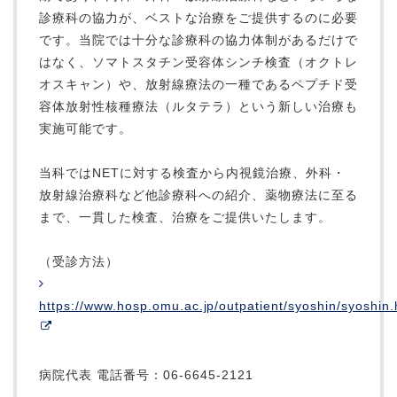
診療科の協力が、ベストな治療をご提供するのに必要
です。当院では十分な診療科の協力体制があるだけで
はなく、ソマトスタチン受容体シンチ検査（オクトレ
オスキャン）や、放射線療法の一種であるペプチド受
容体放射性核種療法（ルタテラ）という新しい治療も
実施可能です。
当科ではNETに対する検査から内視鏡治療、外科・
放射線治療科など他診療科への紹介、薬物療法に至る
まで、一貫した検査、治療をご提供いたします。
（受診方法）
https://www.hosp.omu.ac.jp/outpatient/syoshin/syoshin.
病院代表 電話番号：06-6645-2121