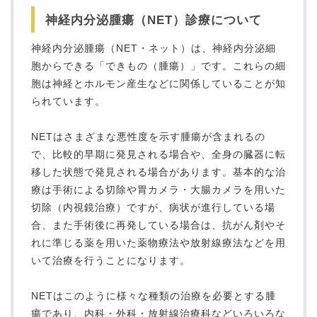
神経内分泌腫瘍（NET）診療について
神経内分泌腫瘍（NET・ネット）は、神経内分泌細
胞からできる「できもの（腫瘍）」です。これらの細
胞は神経とホルモン産生などに関係していることが知
られています。
NETはさまざまな悪性度を示す腫瘍が含まれるの
で、比較的早期に発見される場合や、全身の臓器に転
移した状態で発見される場合があります。基本的な治
療は手術による切除や胃カメラ・大腸カメラを用いた
切除（内視鏡治療）ですが、病状が進行している場
合、また手術後に再発している場合は、抗がん剤やそ
れに準じる薬を用いた薬物療法や放射線療法などを用
いて治療を行うことになります。
NETはこのように様々な種類の治療を必要とする腫
瘍であり、内科・外科・放射線治療科などいろいろな