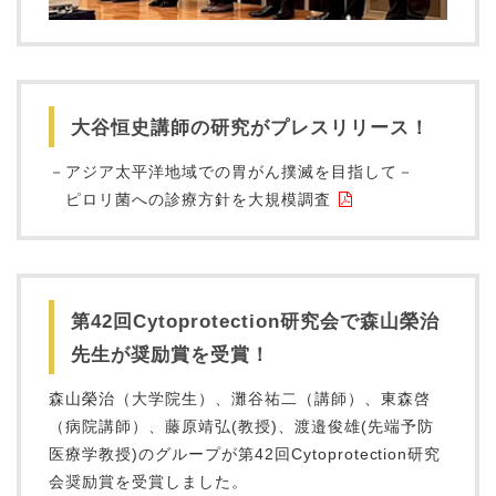
大谷恒史講師の研究がプレスリリース！
－アジア太平洋地域での胃がん撲滅を目指して－
ピロリ菌への診療方針を大規模調査
第42回Cytoprotection研究会で森山榮治
先生が奨励賞を受賞！
森山榮治（大学院生）、灘谷祐二（講師）、東森啓
（病院講師）、藤原靖弘(教授)、渡邉俊雄(先端予防
医療学教授)のグループが第42回Cytoprotection研究
会奨励賞を受賞しました。