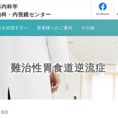
器内科学
内科・内視鏡センター
facebook
医を目指す方へ
患者様へのご案内
その他
すめ
消化管癌領域における内視鏡診断・
診療のご案内
お問い合わせ
治療
会
対象疾患について
アクセス
消化器悪性腫瘍に対する化学療法
難治性胃食道逆流症
当科の内視鏡的治療実績
リンク
難治性胃食道逆流症
消化器癌セカンドオピニオン外来
病診・病病連携
炎症性腸疾患
研修の流れ
便秘外来のご案内
同門会・教室員
機能性消化管疾患
逆流症
研究医専門プログラム
食道アカラシア外来について