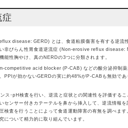
基礎研究
な資格
臨床研究のお知らせ
流症
EHAS日本語版
公開講座など
eal reflux disease: GERD) とは、食道粘膜傷害を
性胃食道逆流症 (Non-erosive reflux disease
機能性胸やけ、真のNERDの3つに分類されます。
m-competitive acid blocker (P-CAB) など
PIが効かないGERDの実に約48%がP-CABも無効であ
ダンス･pH検査を行い、逆流と症状との関連性を評価するこ
いセンサー付きカテーテルを鼻から挿入して、逆流情報を
圧検査を行うことによって食道運動障害の有無を調べます
究について精力的に取り組んでいます。