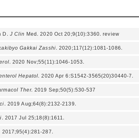
m D.
J Clin
Med. 2020 Oct 20;9(10):3360. review
akibyo Gakkai Zasshi
. 2020;117(12):1081-1086.
erol
. 2020 Nov;55(11):1046-1053.
enterol Hepatol.
2020 Apr 6:S1542-3565(20)30440-7.
armacol Ther.
2019 Sep;50(5):530-537
ci
. 2019 Aug;64(8):2132-2139.
i
. 2017 Jul 25;18(8):1611.
. 2017;95(4):281-287.