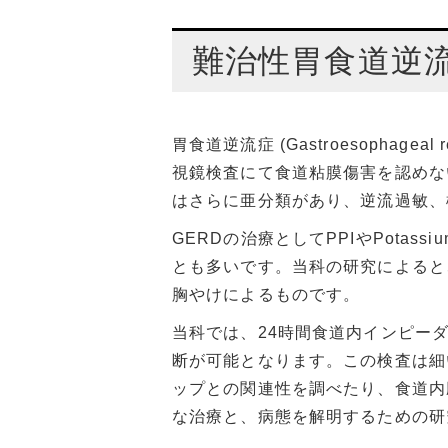
慢性便秘症の診断・治療
シンボルマークについて
取得可能
難治性胃食道逆
当科における新しい取り組み
胃食道逆流症 (Gastroesophag
視鏡検査にて食道粘膜傷害を認めない非びらん
はさらに亜分類があり、逆流過敏、
GERDの治療としてPPIやPotassiu
とも多いです。当科の研究によると、P
胸やけによるものです。
当科では、24時間食道内インピー
断が可能となります。この検査は細
ップとの関連性を調べたり、食道内
な治療と、病態を解明するための研