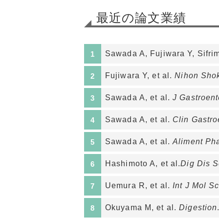
最近の論文業績
Sawada A, Fujiwara Y, Sifri
Fujiwara Y, et al.
Nihon Shok
Sawada A, et al.
J Gastroent
Sawada A, et al.
Clin Gastro
Sawada A, et al.
Aliment Ph
Hashimoto A, et al.
Dig Dis S
Uemura R, et al.
Int J Mol Sc
Okuyama M, et al.
Digestion