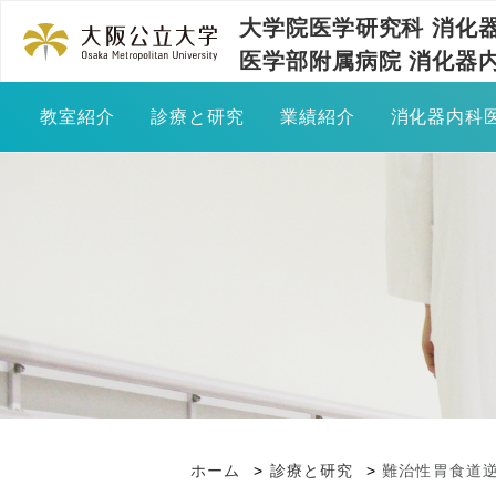
大学院医学研究科 消化
医学部附属病院 消化器
教室紹介
診療と研究
業績紹介
消化器内科
ご挨拶
臨床実績
業績一覧
入局のす
教室の歴史
学会発表
医局説明
胆膵領域における内視鏡診断・治療
教室員の紹介
メディア報道・受賞
先輩の声
好酸球性消化管疾患
活動報告
卒前研修
小腸疾患
トピックス
内科専門
食道運動障害
ホーム
診療と研究
難治性胃食道
関連施設の紹介
後期臨床