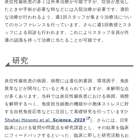
炎症性腸疾患の多くは外来治療が可能ですが、症状が悪化し
たときや手術が必要な時などには入院治療が必要です。適切
な治療が行われるよう、週1回スタッフが集まり治療法につい
てのカンファレンスを行っています。さらに週1回教授とスタ
ッフによる回診も行われます。これによりスタッフ全員が共
通の認識を持って治療に当たることが可能です。
研究
炎症性腸疾患の病因、病態には遺伝的素因、環境因子、免疫
異常などが関与していると考えられていますが、未解明な点
が多くあります。当科では炎症性腸疾患における病因、病態
を解明するべく、免疫担当細胞の機能や小胞体ストレスに対
する自然免疫応答などに注目して基礎研究を行っています(
Shuhei Hosomi et al.
Science. 2019
)。さらには、日常
臨床における疑問や問題点を研究課題とし、その結果を臨床
にフィードバックするといった、臨床に即した研究活動もお