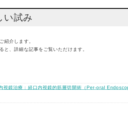
基礎研究
な資格
臨床研究のお知らせ
しい試み
EHAS日本語版
公開講座など
ご紹介します。
ると、詳細な記事をご覧いただけます。
療：経口内視鏡的筋層切開術（Per-oral Endoscopic 