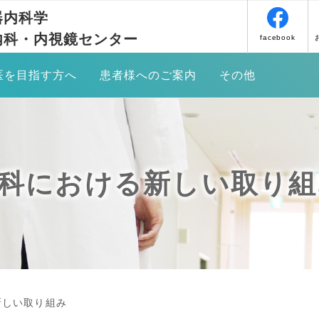
器内科学
内科・内視鏡センター
facebook
医を目指す方へ
患者様へのご案内
その他
すめ
消化管癌領域における内視鏡診断・
診療のご案内
お問い合わせ
治療
会
対象疾患について
アクセス
消化器悪性腫瘍に対する化学療法
科における新しい取り組
当科の内視鏡的治療実績
リンク
難治性胃食道逆流症
消化器癌セカンドオピニオン外来
病診・病病連携
炎症性腸疾患
研修の流れ
便秘外来のご案内
同門会・教室員
機能性消化管疾患
新しい取り組み
研究医専門プログラム
食道アカラシア外来について