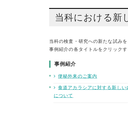
慢性便秘症の診断・治療
シンボルマークについて
取得可能
当科における新
当科における新しい取り組み
当科の検査・研究への新たな試みを
事例紹介の各タイトルをクリックす
事例紹介
便秘外来のご案内
食道アカラシアに対する新しい内視鏡治
について