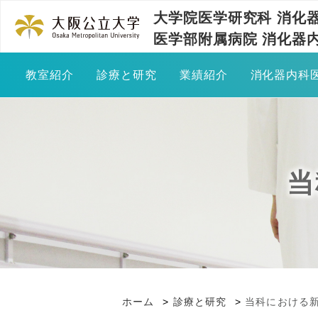
大学院医学研究科 消化
医学部附属病院 消化器
教室紹介
診療と研究
業績紹介
消化器内科
ご挨拶
臨床実績
業績一覧
入局のす
教室の歴史
学会発表
医局説明
胆膵領域における内視鏡診断・治療
当
教室員の紹介
メディア報道・受賞
先輩の声
好酸球性消化管疾患
活動報告
卒前研修
小腸疾患
トピックス
内科専門
食道運動障害
ホーム
診療と研究
当科における
関連施設の紹介
後期臨床