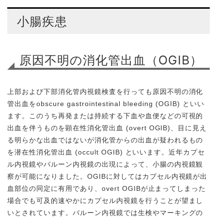
小腸疾患
原因不明の消化管出血（OGIB）
上部および下部消化管内視鏡検査を行っても原因不明の消化
管出血をobscure gastrointestinal bleeding (OGIB) といい
ます。このうち再発または持続する下血や血便などの可視的
出血を伴うものを顕在性消化管出血 (overt OGIB)、目に見え
る明らかな出血ではないが消化管からの出血が疑われるもの
を潜在性消化管出血 (occult OGIB) といいます。近年カプセ
ル内視鏡やバルーン内視鏡の出現によって、小腸の内視鏡観
察が可能になりました。OGIBに対してはカプセル内視鏡が出
血部位の同定に有用であり、overt OGIBが止まってしまった
場合でも可及的速やかにカプセル内視鏡を行うことが望まし
いとされています。バルーン内視鏡では生検やマーキングの