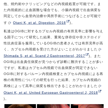
他、焼灼術やクリッピングなどの内視鏡処置が可能です。ま
た内視鏡的に止血困難な場合でも、小腸内視鏡で出血病変を
同定してから血管内治療や局所手術につなげることが可能で
す (
Otani K, et al. Digestion, 2018
)。
私達はOGIBに対するカプセル内視鏡の有所見率に影響を与え
る因子について研究した結果、重篤な併存症や非ステロイド
性抗炎症薬を服用しているOGIBの患者さんでは有所見率が高
く、カプセル内視鏡を受けた方がよいことがわかりました (
Shimada S, et al. Scand J Gastroenterol, 2017
)。また
OGIBは出血責任病変が見つからず診断に難渋することが多い
ですが、私達はカプセル内視鏡で出血病変が同定できない
OGIBに対するバルーン内視鏡検査とカプセル内視鏡による再
検の有用性についての研究を行った結果、カプセル内視鏡の
再検によって高率に病変を検出できることがわかりました (
Otani K, et al. United European Gastroenterol J, 2018
)。