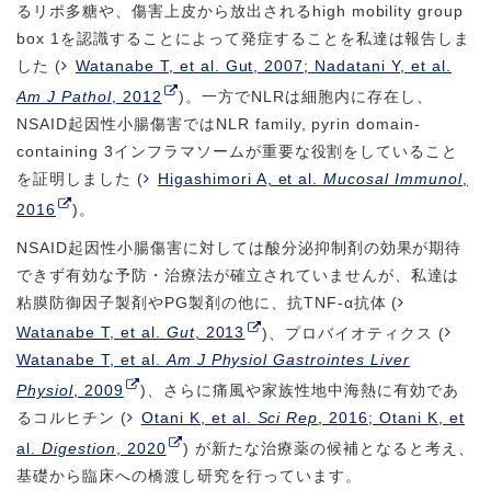
るリポ多糖や、傷害上皮から放出されるhigh mobility group
box 1を認識することによって発症することを私達は報告しま
した (
Watanabe T, et al. Gut, 2007; Nadatani Y, et al.
Am J Pathol
, 2012
)。一方でNLRは細胞内に存在し、
NSAID起因性小腸傷害ではNLR family, pyrin domain-
containing 3インフラマソームが重要な役割をしていること
を証明しました (
Higashimori A, et al.
Mucosal Immunol
,
2016
)。
NSAID起因性小腸傷害に対しては酸分泌抑制剤の効果が期待
できず有効な予防・治療法が確立されていませんが、私達は
粘膜防御因子製剤やPG製剤の他に、抗TNF-α抗体 (
Watanabe T, et al.
Gut
, 2013
)、プロバイオティクス (
Watanabe T, et al.
Am J Physiol Gastrointes Liver
Physiol
, 2009
)、さらに痛風や家族性地中海熱に有効であ
るコルヒチン (
Otani K, et al.
Sci Rep
, 2016; Otani K, et
al.
Digestion
, 2020
) が新たな治療薬の候補となると考え、
基礎から臨床への橋渡し研究を行っています。