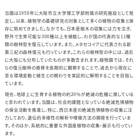
当園は
1950
年に大阪市立大学理工学部附属の研究施設として発
足し、以来、植物学の基礎研究の対象として多くの植物の収集と保
存に努めてきました。なかでも、日本産樹木の収集には力を注ぎ、
野外で生育可能な
300
種以上を植栽し、わが国の代表的な
11
種
類の樹林型を復元しています。また、メタセコイアに代表される新
第三紀の森林復元も行っています。これらの樹林型の中には、過去
に大阪にも分布していたものが多数含まれます。植物園では、それ
らの復元樹林の推移を長期的に観察することで、過去から現在に
至る環境変動と植生との関わりを実証的に解明することを目指し
ています。
現在、地球上に生育する植物の約
20
％が絶滅の危機に瀕している
と言われています。当園は、社会的課題となっている絶滅危惧植物
の保全活動を推進し、特に、西日本産の絶滅危惧植物の収集に注
力しており、遺伝的多様性の解析や増殖方法の開発を行っていま
す。そのほか、系統的に重要な外国産植物の収集・展示も行ってい
ます。