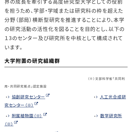
界の成長を牽引する高度研究型大学としての役割
を担うため、学部・学域または研究科の枠を超えた
分野（部局）横断型研究を推進することにより、本学
の研究活動の活性化を図ることを目的とし、以下の
１3のセンター及び研究所を中核として構成されて
います。
大学附置の研究組織群
（※）文部科学省「共同利
用・共同研究拠点」認定施設
・
協創研究センター
・
人工光合成研
究センター（※）
・
附属植物園（※）
・
数学研究所
（※）