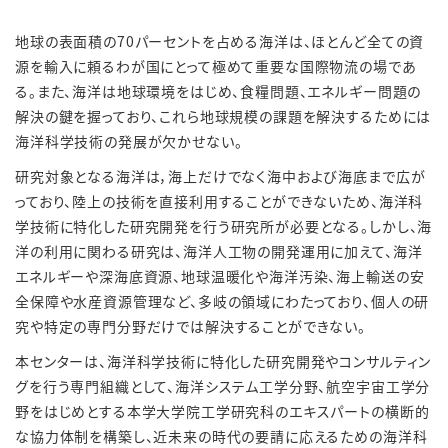
地球の表面積の70パーセントを占める海洋は、ほとんど全ての資
源を輸入に頼るわが国にとって極めて重要な国際物流の場であ
る。また、海洋は地球環境をはじめ、食糧問題、エネルギー問題の
解決の鍵を握っており、これら地球規模の課題を解決するためには
海洋科学技術の発展が欠かせない。
研究対象となる海洋は，海上だけでなく海中および海底まで広が
っており、陸上の技術を直接利用することができないため、海洋科
学技術に特化した研究開発を行う研究所が必要となる。しかし、海
洋の利用に関わる研究は、海洋人工物の開発運用に加えて、海洋
エネルギーや深海底資源、地球温暖化や海洋汚染、海上輸送の安
全保障や水産資源管理など、多岐の領域にわたっており、個人の研
究や特定の専門分野だけでは解決することができない。
本センターは、海洋科学技術に特化した研究開発やコンサルティン
グを行う専門組織として、海洋システム工学分野、航空宇宙工学分
野をはじめとする本学大学院工学研究科のエキスパートの横断的
な協力体制を構築し、近未来の時代の要請に応えるための海洋科