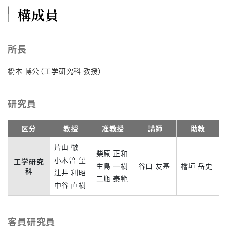
構成員
所長
橋本 博公（工学研究科 教授）
研究員
区分
教授
准教授
講師
助教
片山 徹
柴原 正和
小木曽 望
工学研究
生島 一樹
谷口 友基
檜垣 岳史
科
辻井 利昭
二瓶 泰範
中谷 直樹
客員研究員