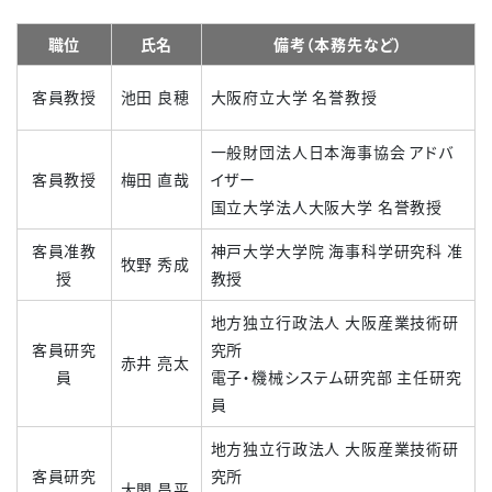
職位
氏名
備考（本務先など）
客員教授
池田 良穂
大阪府立大学 名誉教授
一般財団法人日本海事協会 アドバ
客員教授
梅田 直哉
イザー
国立大学法人大阪大学 名誉教授
客員准教
神戸大学大学院 海事科学研究科 准
牧野 秀成
授
教授
地方独立行政法人 大阪産業技術研
客員研究
究所
赤井 亮太
員
電子・機械システム研究部 主任研究
員
地方独立行政法人 大阪産業技術研
客員研究
究所
大関 昌平