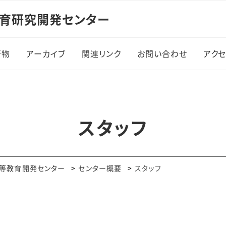
教育研究開発センター
行物
アーカイブ
関連リンク
お問い合わせ
アク
刊行物
アーカイブ
関連リンク
お問い合わせ
ア
大学教育（紀要）
大阪市立大学 大学教育
スタッフ
研究センター
生成AIツールと教育に
ついての教員向けガイド
大阪市立大学 大学教育
再生加速プログラム（AP
高等教育開発センター
センター概要
スタッフ
事業）
大学教育だより
大阪府立大学 高等教育
学生向け
開発センター