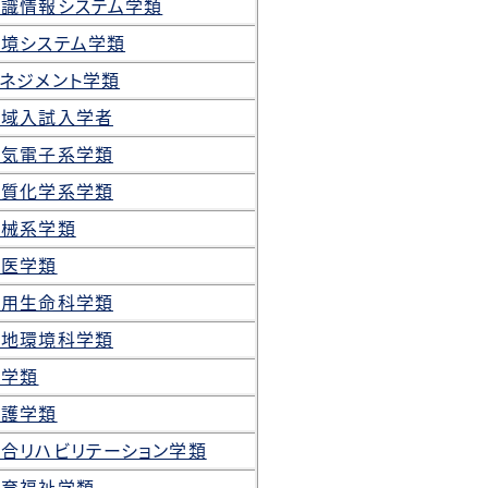
知識情報システム学類
環境システム学類
ネジメント学類
学域入試入学者
電気電子系学類
物質化学系学類
機械系学類
獣医学類
応用生命科学類
緑地環境科学類
理学類
看護学類
合リハビリテーション学類
教育福祉学類