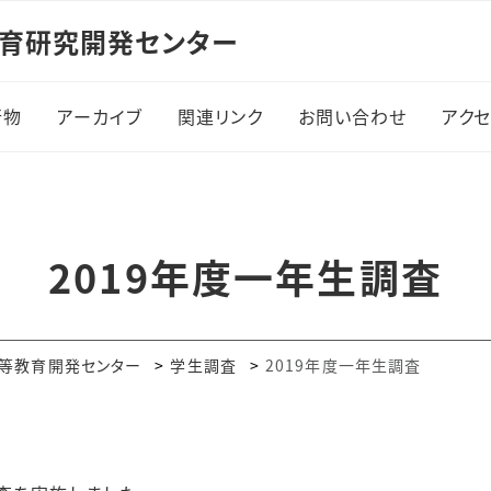
教育研究開発センター
行物
アーカイブ
関連リンク
お問い合わせ
アク
刊行物
アーカイブ
関連リンク
お問い合わせ
ア
大学教育（紀要）
大阪市立大学 大学教育
2019年度一年生調査
研究センター
生成AIツールと教育に
ついての教員向けガイド
大阪市立大学 大学教育
再生加速プログラム（AP
高等教育開発センター
学生調査
2019年度一年生調査
事業）
大学教育だより
大阪府立大学 高等教育
学生向け
開発センター