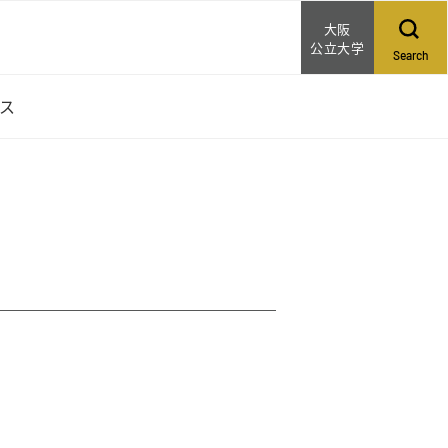
大阪
公立大学
Search
セス
クセス