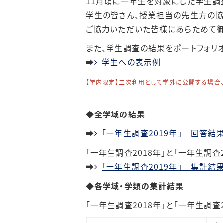
11月頃に一年生を対象にした学生調
学生の皆さん、授業担当の先生方の協力を
～2021年度開催報告
ご協力いただいた皆様にあらためて御
また、学生調査の結果をポートフォリオ
部局FD実施報告
➡
学生への表示例
【学内限定】二次利用として学外に公開する場合、承認
◆全学域の結果
➡
「一年生調査2019年」 回答結果
「一年生調査2018年」と「一年生調査
➡
「一年生調査2019年」 集計結
◆
各学域・学類の集計結果
「一年生調査2018年」と「一年生調査