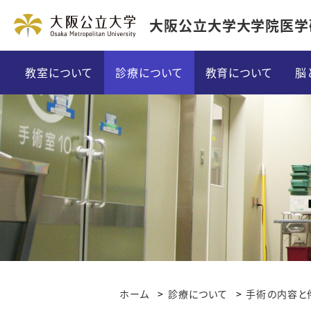
大阪公立大学大学院医学
教室について
診療について
教育について
脳
ご挨拶
外来について・担当表
教育方針
特徴
入院について
大学院プログラム
沿革
「脊椎脊髄外科」専門診療
英語教育
スタッフ紹介
「てんかん外科」専門診療
留学
関連病院
「パーキンソン・不随意運動」専門診
カンファレンスに
ホーム
診療について
手術の内容と
医局だより
「グリオーマ」専門治療
研修体験記