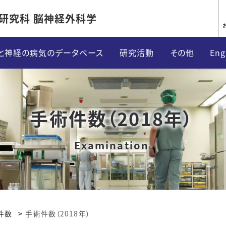
研究科 脳神経外科学
と神経の病気のデータベース
研究活動
その他
Eng
治療部門別情報
臨床研究の情報公開
対談特集
W
腫瘍性疾患
論文
訓練用内視
F
手術件数（2018年）
脳血管障害
表彰・受賞
事務局案内
機能性疾患
メディア・その他
参考リンク
療
ついて
外傷性疾患
著書
同門専用
件数
手術件数（2018年）