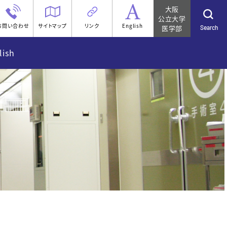
大阪
公立大学
お問い合わせ
サイトマップ
リンク
English
医学部
Search
lish
elcome Message
鏡 下町スコープの開発
aculty member
集