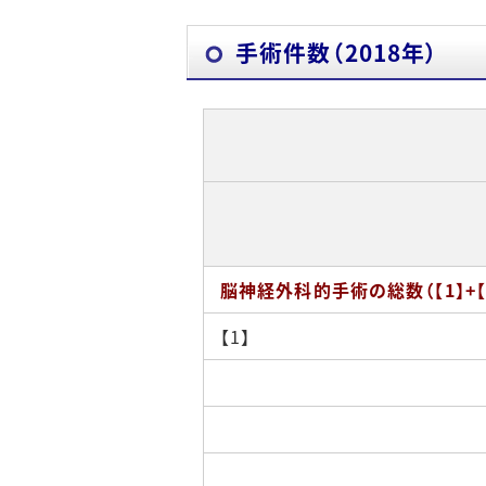
当科主催学会
「頭蓋底腫瘍・経鼻内視鏡手術」専
手術件数（2018年）
勉強会・他
「脳血管障害」専門診療
後期臨床研修プロ
手術の内容と件数
医局員募集情報
セカンドオピニオン
見学
病診連携
短期研修
脳神経外科的手術の総数（【1】+【2
【1】