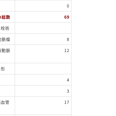
0
の総数
69
塞栓術
脈瘤
8
動脈
12
奇形
4
3
脳血管
17