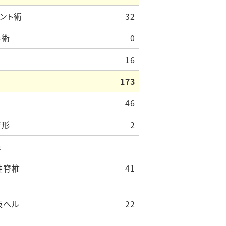
ャント術
32
手術
0
16
173
46
奇形
2
患
脊椎
41
ヘル
22