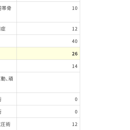
帯骨
10
洞症
12
40
26
14
運動、頑
術
0
術
0
減圧術
12