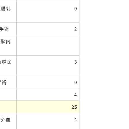
内膜剥
0
ス手術
2
性脳内
腫除
3
術
0
4
25
膜外血
4