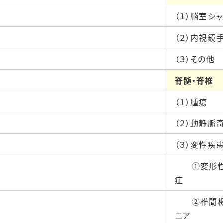
（１）脳室シ
（２）内視鏡
（３）その他
脊髄・脊椎
（１）腫瘍
（２）動静脈
（３）変性疾
①変形性
症
②椎間板
ニア