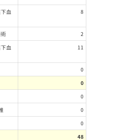
膜下血
8
頭術
2
膜下血
11
0
0
0
椎
0
0
48