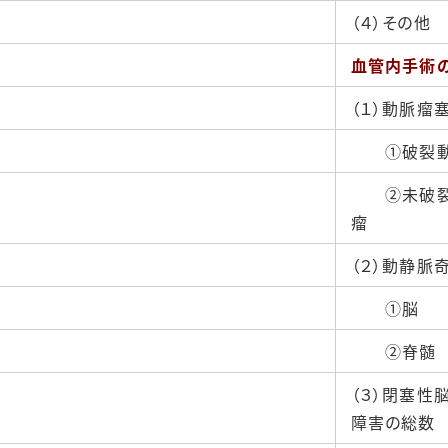
（４）その他
血管内手術
（１）動脈瘤
①破裂動
②未破裂
瘤
（２）動静脈
①脳
②脊髄
（３）閉塞性
障害の総数