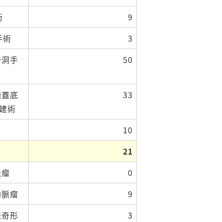
術
9
術
3
骨洞手
50
頭蓋底
33
建術
10
21
脈瘤
0
動脈瘤
9
脈奇形
3