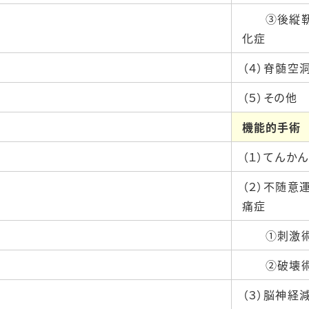
③後縦靭
化症
（４）脊髄空
（５）その他
機能的手術
（１）てんかん
（２）不随意
痛症
①刺激
②破壊
（３）脳神経