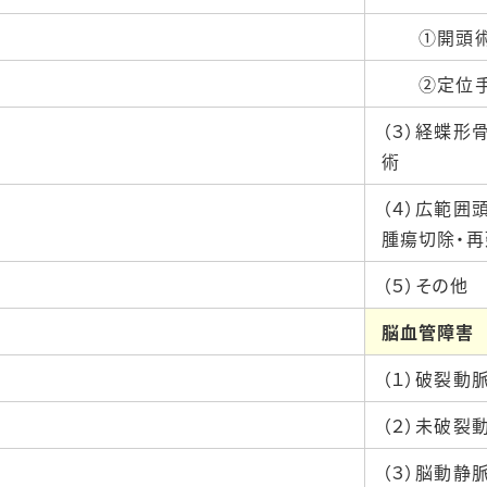
①開頭
②定位手
（３）経蝶形
術
（４）広範囲
腫瘍切除・再
（５）その他
脳血管障害
（１）破裂動
（２）未破裂
（３）脳動静