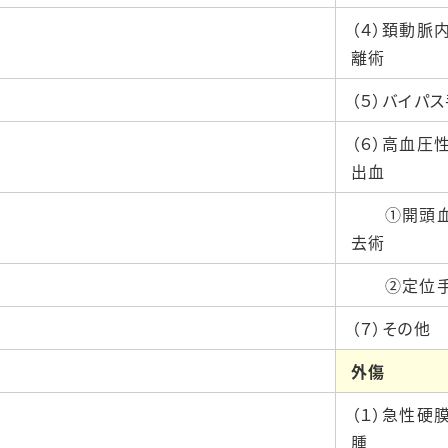
（４）頚動脈
離術
（５）バイパ
（６）高血圧
出血
①開頭血
去術
②定位手
（７）その他
外傷
（１）急性硬
腫