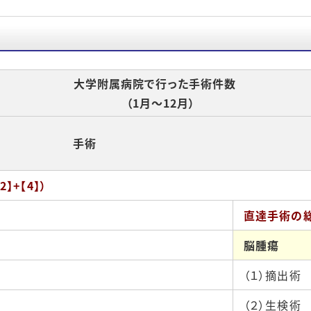
門診療
グラム
大学附属病院で行った手術件数
（1月～12月）
手術
】+【4】）
直達手術の
脳腫瘍
（１）摘出術
（２）生検術