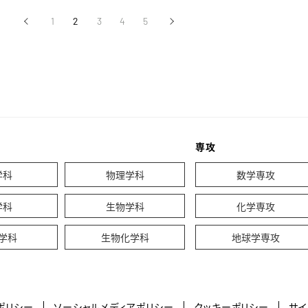
‹
1
2
3
4
5
›
前へ
次へ
専攻
学科
物理学科
数学専攻
学科
生物学科
化学専攻
学科
生物化学科
地球学専攻
ポリシー
ソーシャルメディアポリシー
クッキーポリシー
サイ