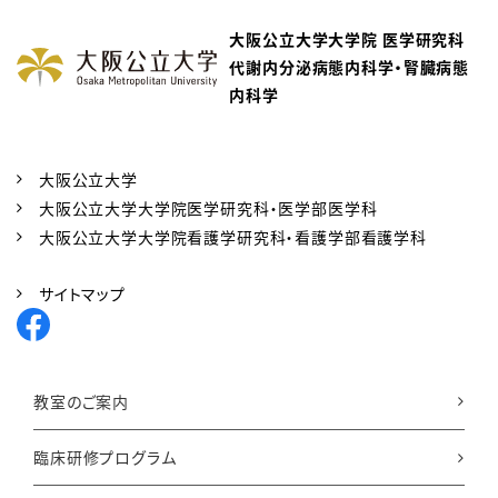
庄司哲雄（研究教授）らの論文「The Surprise Qu
estion in Hemodialysis, Frailty, Nutrition,
大阪公立大学大学院 医学研究科
Patient-reported Quality of Life, and All-Ca
代謝内分泌病態内科学・腎臓病態
use Mortality: The Osaka Dialysis Complica
内科学
tion Study (ODCS)」が Kidney Medicine誌に
掲載されました。
大阪公立大学
2024年12月16日
Publications
大阪公立大学大学院医学研究科・医学部医学科
永倉 優（大学院生）らの論文「T50 Calciprotein
大阪公立大学大学院看護学研究科・看護学部看護学科
Crystallization and the Decreased Role of
Fetuin-A in Type 2 Diabetes」 が Journal of
サイトマップ
Atherosclerosis and Thrombosis誌に掲載さ
れました。
2024年12月16日
Publications
教室のご案内
津田昌宏講師の論文「Definition of hyperfiltra
tion taking into account age-related declin
臨床研修プログラム
e in renal function in kidney donor candid