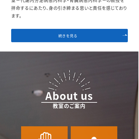
医局だよりのページを更新しました。
拝命するにあたり、身の引き締まる思いと責任を感じており
ます。
2025年7月30日
Information
医局だより、論文掲載情報一覧のページを更新し
続きを見る
ました。
2025年7月30日
Publications
庄司哲雄（特任教授）らの論文「Estimated T50 c
alciprotein crystallization test in patients
undergoing hemodialysis: Osaka Dialysis
About us
Complication Study (ODCS)」が Clinical and
教室のご案内
Experimental Nephrology 誌に掲載されまし
た。
2025年7月30日
NEWS