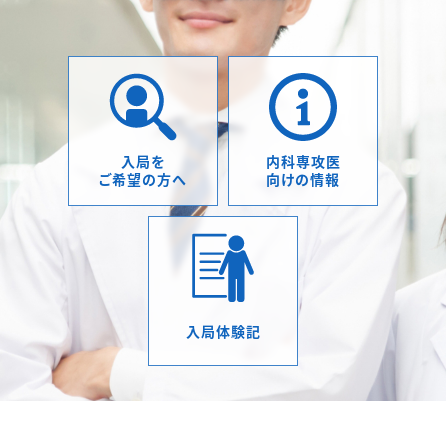
宮本祥子（大学院生）、角谷佳則（講師）らの論文A
ssociation of Visceral Fat Accumulation wit
h Endothelial Glycocalyx Degradation in P
eople with and without Type 2 Diabetes: A
Retrospective Cross-sectional StudyがJorn
al of Atherosclerosis and Thrombosis誌に掲
入局を
内科専攻医
載されました。
ご希望の方へ
向けの情報
2024年12月20日
Publications
津田昌宏講師の論文「Definition of hyperfiltra
tion taking into account age-related declin
e in renal function in kidney donor candid
ates with obesity and glucose tolerance di
入局体験記
sorder」がHypertension research誌に掲載さ
れました。
2024年12月16日
Publications