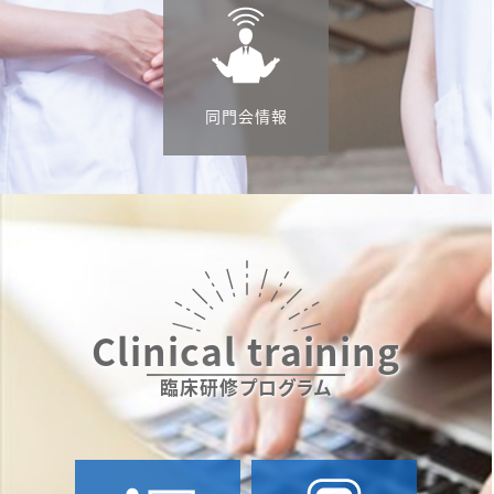
NEWS
2025年6月27日（金）〜29日（日）に大阪国際会
議場で開催された「第70回日本透析医学会学術
同門会情報
集会・総会」に参加しました
2025年7月11日
NEWS
第85回米国糖尿病学会に参加しました
2025年6月25日
Publications
Clinical training
藏城雅文（講師）らの論文 Association of hepat
ic steatosis with increased plasma xanthin
臨床研修プログラム
e oxidoreductase activity: MedCity21 healt
h examination registryがMetabolism Open
誌に掲載されました。