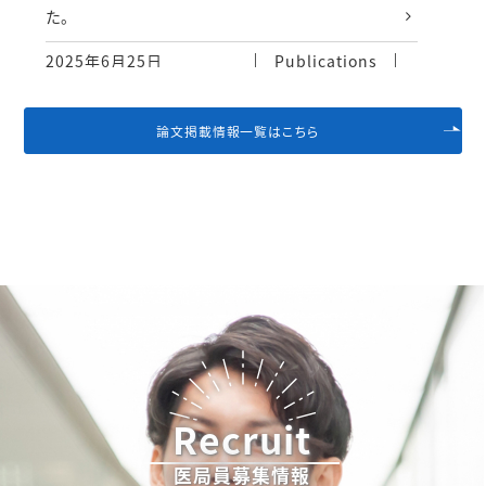
た。
2025年6月25日
Publications
藏城雅文（講師）らの論文 Association of hepat
ic steatosis with increased plasma xanthin
論文掲載情報一覧はこちら
e oxidoreductase activity: MedCity21 healt
h examination registryがMetabolism Open
誌に掲載されました。
2025年6月25日
Publications
三木祐哉（病院講師）、越智章展（講師）らの論文P
harmacological HIF-PH Inhibition Suppres
ses Myoblast Differentiation Through Cont
inued HIF-1α StabilizationがInternational
Journal of Molecular Sciences誌に掲載され
Recruit
ました。
2025年6月25日
Publications
医局員募集情報