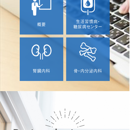
2025年6月25日
Publications
三木祐哉（病院講師）、越智章展（講師）らの論文P
生活習慣病・
概要
糖尿病センター
harmacological HIF-PH Inhibition Suppres
ses Myoblast Differentiation Through Cont
inued HIF-1α StabilizationがInternational
Journal of Molecular Sciences誌に掲載され
ました。
2025年6月25日
腎臓内科
骨・内分泌内科
Publications
宮本祥子（大学院生）、角谷佳則（講師）らの論文A
ssociation of Visceral Fat Accumulation wit
h Endothelial Glycocalyx Degradation in P
eople with and without Type 2 Diabetes: A
Retrospective Cross-sectional StudyがJorn
al of Atherosclerosis and Thrombosis誌に