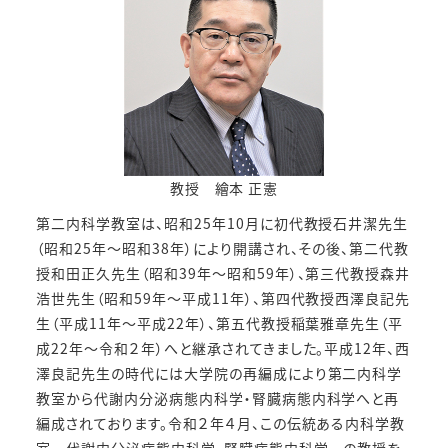
2025年11月14日
NEWS
第35回臨床内分泌代謝Updateに参加しました。
2025年11月5日
NEWS
教授 繪本 正憲
第26回日本内分泌学会近畿支部学術集会に参加
第二内科学教室は、昭和25年10月に初代教授石井潔先生
しました。
（昭和25年～昭和38年）により開講され、その後、第二代教
2025年10月22日
授和田正久先生（昭和39年～昭和59年）、第三代教授森井
NEWS
浩世先生（昭和59年～平成11年）、第四代教授西澤良記先
生（平成11年～平成22年）、第五代教授稲葉雅章先生（平
第55回日本腎臓学会西部学術大会に参加しまし
成22年～令和２年）へと継承されてきました。平成12年、西
た。
澤良記先生の時代には大学院の再編成により第二内科学
2025年10月22日
教室から代謝内分泌病態内科学・腎臓病態内科学へと再
Information
編成されております。令和２年４月、この伝統ある内科学教
室－代謝内分泌病態内科学・腎臓病態内科学－の教授を