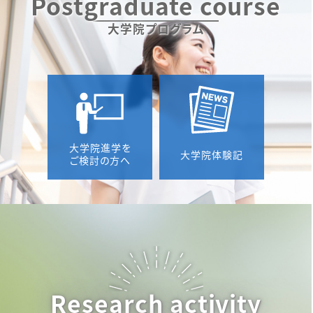
Postgraduate course
掲載されました。
大学院プログラム
2025年6月25日
Information
医局だより、論文掲載情報一覧のページを更新し
ました。
2025年6月25日
NEWS
大学院進学を
大学院体験記
ご検討の方へ
中国江蘇省南京市で開催された The 4th Mocho
u Academic Conference on Endocrine and
Metabolic Disease に参加しました
2025年6月25日
NEWS
第98回日本内分泌学会学術総会に参加しました
Research activity