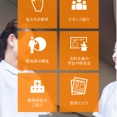
ENDO 2025に参加しました。
2025年7月30日
私たちの使命
スタッフ紹介
NEWS
森克仁先生が近畿大学奈良病院 内分泌・代謝・糖
尿病内科の臨床教授にご就任されました
2025年7月11日
Information
当科主催の
医局員の構成
学会や研究会
スタッフ紹介、医局だよりのページを更新しまし
た。
2025年7月11日
NEWS
第57回日本動脈硬化学会総会・学術集会に参加
関連病院の
医局だより
ご紹介
しました
2025年7月11日