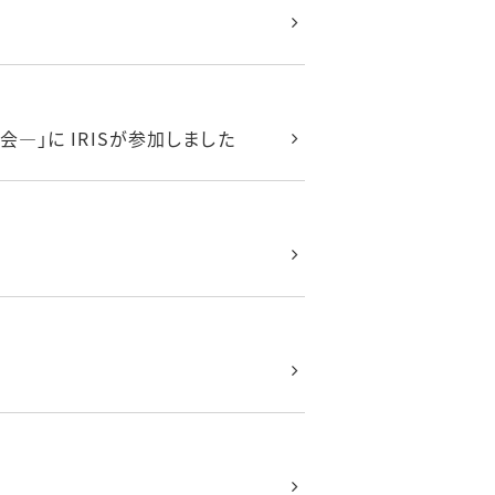
―」に IRISが参加しました
。