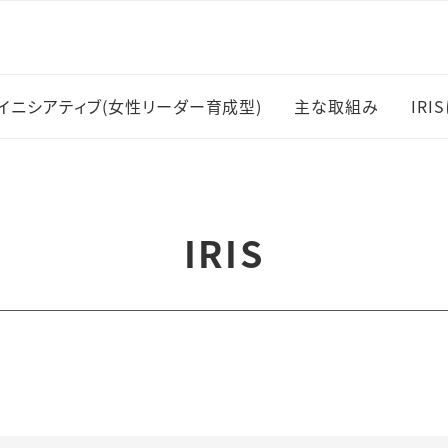
イニシアティブ(女性リーダー育成型)
主な取組み
IRI
女性研究者採用・
I
職登用
主
IRIS
岡村賞
受
RESPECT共同
メ
スキルアップ支援
ー
刊
研究支援員制度
I