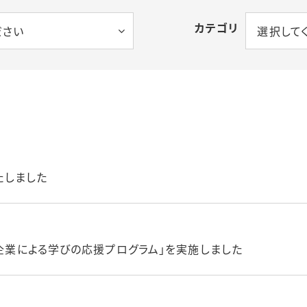
ベビーシッター割
カテゴリ
ださい
選択して
I
発行事業・学内保
く
設
意識啓発・改革
たしました
「企業による学びの応援プログラム」を実施しました