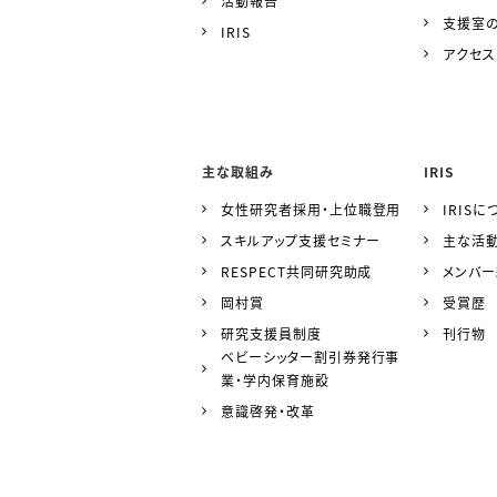
活動報告
支援室
IRIS
アクセス
主な取組み
IRIS
女性研究者採用・上位職登用
IRISに
スキルアップ支援セミナー
主な活
RESPECT共同研究助成
メンバ
岡村賞
受賞歴
研究支援員制度
刊行物
ベビーシッター割引券発行事
業・学内保育施設
意識啓発・改革