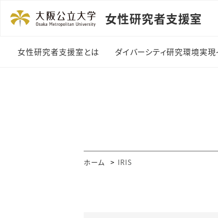
女性研究者支援室
女性研究者支援室とは
ダイバーシティ研究環境実現
ご挨拶
ダイバーシティ研究環境
整備費制度
実施体制
女性講演者登壇助成制
度
年間事業スケジュール
外国語論文校閲費助成
支援室のあゆみ
ホーム
IRIS
事業
メディア掲載・受賞歴
研究者交流会
刊行物