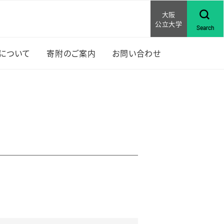
大阪
公立大学
Search
Sについて
寄附のご案内
お問い合わせ
上位
RISについて
な活動
賞歴
研究助成
ンバー紹介
セミナ
行物
RISの先輩の声