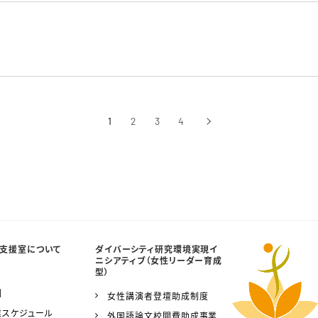
1
2
3
4
›
次へ
支援室について
ダイバーシティ研究環境実現イ
ニシアティブ（女性リーダー育成
型）
制
女性講演者登壇助成制度
業スケジュール
外国語論文校閲費助成事業