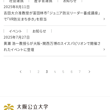
社会連携
産学官連携
お知らせ
2025年8月11日
吉田大介准教授が富田林市「ジュニア防災リーダー養成講座」
で「VR防災まち歩き」を担当
イベント
お知らせ
2025年7月27日
黄瀬 浩一教授らが大阪・関西万博のスイスパビリオンで開催さ
れたイベントに登壇
‹
1
2
3
4
5
6
7
›
前へ
次へ