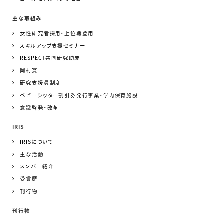
主な取組み
女性研究者採用・上位職登用
スキルアップ支援セミナー
RESPECT共同研究助成
岡村賞
研究支援員制度
ベビーシッター割引券発行事業・学内保育施設
意識啓発・改革
IRIS
IRISについて
主な活動
メンバー紹介
受賞歴
刊行物
刊行物