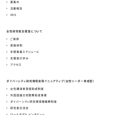
募集中
活動報告
IRIS
女性研究者支援室について
ご挨拶
実施体制
年間事業スケジュール
支援室の歩み
アクセス
ダイバーシティ研究環境実現イニシアティブ（女性リーダー育成型）
女性講演者登壇助成制度
外国語論文校閲費助成事業
ダイバーシティ研究環境整備費制度
研究者交流会
ロールモデル インタビュー