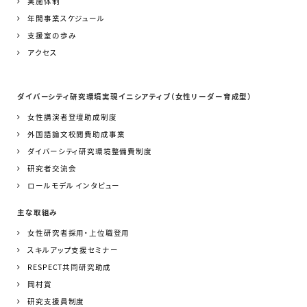
実施体制
年間事業スケジュール
支援室の歩み
アクセス
ダイバーシティ研究環境実現イニシアティブ（女性リーダー育成型）
女性講演者登壇助成制度
外国語論文校閲費助成事業
ダイバーシティ研究環境整備費制度
研究者交流会
ロールモデル インタビュー
主な取組み
女性研究者採用・上位職登用
スキルアップ支援セミナー
RESPECT共同研究助成
岡村賞
研究支援員制度