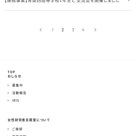
【連携事業】育英西高等学校1年生と 交流会を開催しました
‹
1
2
3
4
›
前へ
次へ
TOP
おしらせ
募集中
活動報告
IRIS
女性研究者支援室について
ご挨拶