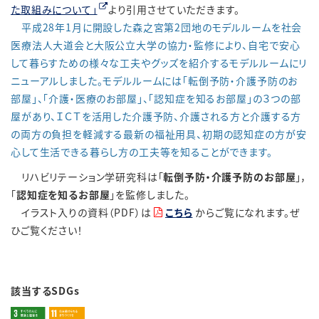
た取組みについて」
より引用させていただきます。
平成28年1月に開設した森之宮第2団地のモデルルームを社会
医療法人大道会と大阪公立大学の協力・監修により、自宅で安心
して暮らすための様々な工夫やグッズを紹介するモデルルームにリ
ニューアルしました。モデルルームには「転倒予防・介護予防のお
部屋」、「介護・医療のお部屋」、「認知症を知るお部屋」の３つの部
屋があり、ＩＣＴを活用した介護予防、介護される方と介護する方
の両方の負担を軽減する最新の福祉用具、初期の認知症の方が安
心して生活できる暮らし方の工夫等を知ることができます。
リハビリテーション学研究科は「
転倒予防・介護予防のお部屋
」，
「
認知症を知るお部屋
」を監修しました。
イラスト入りの資料（PDF）は
こちら
からご覧になれます。ぜ
ひご覧ください！
該当するSDGs