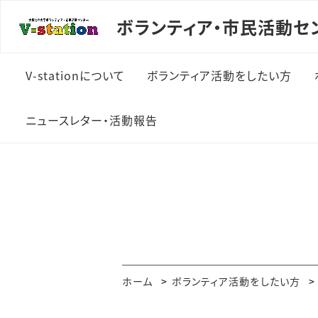
ボランティア・市民活動センタ
V-stationについて
ボランティア活動をしたい方
V-stationとは
ボランティア活動の始め
ニュースレター・活動報告
方
私たちの考え
ニュースレター
活動の流れ
組織概要
活動報告書等
仲間づくり
施設案内
ビクトリー仮面（V仮面）
ホーム
ボランティア活動をしたい方