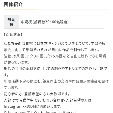
団体紹介
部員
中規模（部員数20~60名程度）
数
【活動状況】
私たち美術部青桃会は杉本キャンパスで活動していて、学祭や展
示会に向けて部員それぞれが自由に作品を制作しています。
油絵、水彩画、アクリル画、デジタル画など自由に制作できる環境
が整っています。
部活の共用の画材を使用しての制作やアトリエでの制作も可能で
す。
年間活動予定の他にも、部員同士の交流や作品展示の機会を設け
ています。
初心者の方・兼部希望の方も大歓迎です。
入部は常時受付中です。お問い合わせ・入部希望の方は
Instagram・XのDMにお願いします。
X・Instagramアカウント:@omu_seitoukai