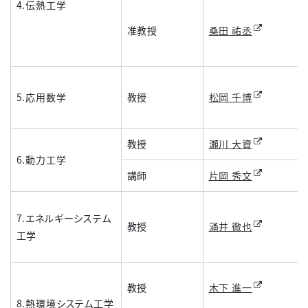
4.伝熱工学
准教授
桑田 祐丞
5.応用数学
教授
松岡 千博
教授
瀬川 大資
6.動力工学
講師
片岡 秀文
7.エネルギーシステム
教授
涌井 徹也
工学
教授
木下 進一
8.熱環境システム工学