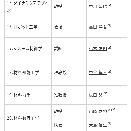
15.ダイナミクスデザイ
教授
中川 智皓
ン
16.ロボット工学
教授
高田 洋吾
17.システム制御学
講師
小林 友明
18.材料知能工学
准教授
中谷 隼人
19.材料力学
准教授
楳田 努
※
教授
山崎 友裕
20.材料数理工学
助教
大島 信生