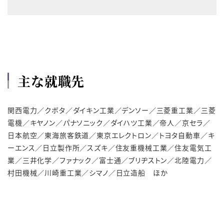
主な就職先
関西電力／クボタ／ダイキン工業／デンソー／三菱重工業／三菱
電機／キヤノン／パナソニック／ダイハツ工業／帝人／京セラ／
日本航空／東海旅客鉄道／東京エレクトロン／トヨタ自動車／キ
ーエンス／日立製作所／スズキ／住友重機械工業／住友電気工
業／三井化学／ファナック／富士通／ブリヂストン／北陸電力／
村田機械／川崎重工業／シマノ／日立造船 ほか