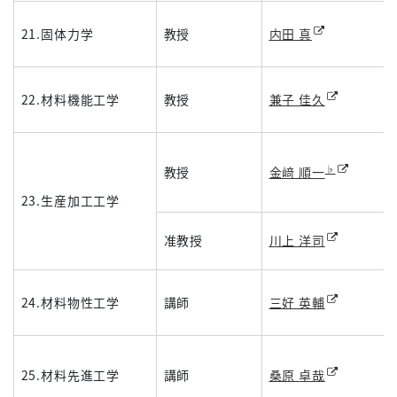
21.固体力学
教授
内田 真
22.材料機能工学
教授
兼子 佳久
♭
教授
金﨑 順一
23.生産加工工学
准教授
川上 洋司
24.材料物性工学
講師
三好 英輔
25.材料先進工学
講師
桑原 卓哉