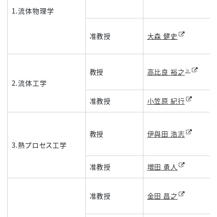
1.流体物理学
准教授
大森 健史
♭
教授
高比良 裕之
2.流体工学
准教授
小笠原 紀行
教授
伊與田 浩志
3.熱プロセス工学
准教授
増田 勇人
准教授
金田 昌之