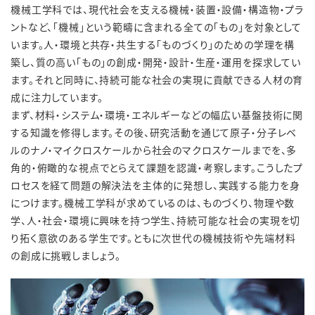
機械工学科では、現代社会を支える機械・装置・設備・構造物・プラ
ントなど、「機械」という範疇に含まれる全ての「もの」を対象として
います。人・環境と共存・共生する「ものづくり」のための学理を構
築し、質の高い「もの」の創成・開発・設計・生産・運用を探求してい
ます。それと同時に、持続可能な社会の実現に貢献できる人材の育
成に注力しています。
まず、材料・システム・環境・エネルギーなどの幅広い基盤技術に関
する知識を修得します。その後、研究活動を通じて原子・分子レベ
ルのナノ・マイクロスケールから社会のマクロスケールまでを、多
角的・俯瞰的な視点でとらえて課題を認識・考察します。こうしたプ
ロセスを経て問題の解決法を主体的に発想し、実践する能力を身
につけます。機械工学科が求めているのは、ものづくり、物理や数
学、人・社会・環境に興味を持つ学生、持続可能な社会の実現を切
り拓く意欲のある学生です。ともに次世代の機械技術や先端材料
の創成に挑戦しましょう。