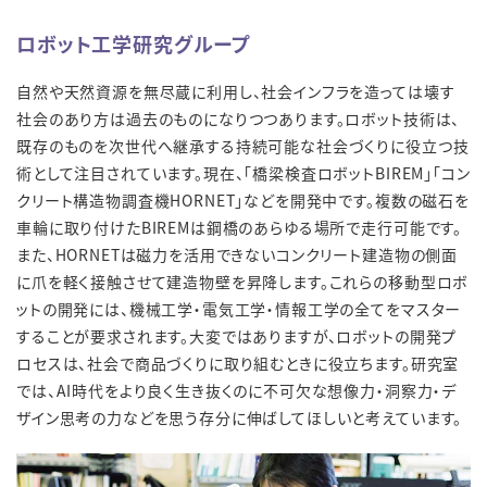
ロボット工学研究グループ
自然や天然資源を無尽蔵に利用し、社会インフラを造っては壊す
社会のあり方は過去のものになりつつあります。ロボット技術は、
既存のものを次世代へ継承する持続可能な社会づくりに役立つ技
術として注目されています。現在、「橋梁検査ロボットBIREM」「コン
クリート構造物調査機HORNET」などを開発中です。複数の磁石を
車輪に取り付けたBIREMは鋼橋のあらゆる場所で走行可能です。
また、HORNETは磁力を活用できないコンクリート建造物の側面
に爪を軽く接触させて建造物壁を昇降します。これらの移動型ロボ
ットの開発には、機械工学・電気工学・情報工学の全てをマスター
することが要求されます。大変ではありますが、ロボットの開発プ
ロセスは、社会で商品づくりに取り組むときに役立ちます。研究室
では、AI時代をより良く生き抜くのに不可欠な想像力・洞察力・デ
ザイン思考の力などを思う存分に伸ばしてほしいと考えています。