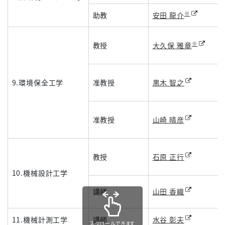
※
助教
安田 龍介
※
教授
大久保 雅章
9.環境保全工学
准教授
黒木 智之
准教授
山崎 晴彦
教授
石原 正行
10.機械設計工学
講師
山田 香織
11.機械計測工学
講師
水谷 彰夫
スクロールできます