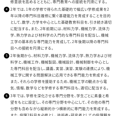
修意欲を高めるとともに、専門教育への接続を円滑にする。
2年では、1年の学修で得られた基礎的で幅広い学修成果を2
年以降の専門科目履修に繋ぐ基礎能力を育成することを目的
として、数学、力学を中心とした基礎教育科目を、引き続き適切
に配当する。また、2年前期には、材料力学、機械力学、流体力
学、熱力学および材料学の入門的な専門科目を配当し、機械
工学の基本的な専門能力を育成して、2年後期以降の専門科
目への接続を円滑にする。
2年後期から、材料力学、機械力学、流体力学、熱力学および材
料学と、機械工作、機械製図、機械設計、機械制御を中心とし
た専門科目を配当し、講義、実習、演習、実験の連携により、機
械工学に関する問題解決に応用できる専門能力を育成する。
また、それらの学修を援助するため、機械工学の観点から電
気、情報、数学などを学修する専門科目も、適切に配当する。
3年では、学修を深化させる専門分野を、学生ごとに素養と希
望をもとに設定し、その専門分野を中心にして、その他の専門
分野も含めながら縦断的かつ横断的に専門能力を育成する。
また、倫理2科目を必修とし、技術者・研究者としての倫理観を