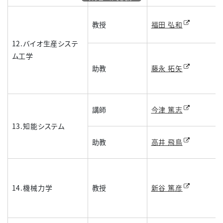
教授
福田 弘和
12.バイオ生産システ
ム工学
助教
藤永 拓矢
講師
今津 篤志
13.知能システム
助教
高井 飛鳥
14.機械力学
教授
新谷 篤彦