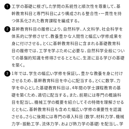
工学の基礎に根ざした学問の系統性と順次性を尊重して、基
幹教育科目と専門科目により構成される整合性・一貫性を持
つ体系化された教育課程を編成する。
基幹教育科目の履修により、自然科学、人文科学、社会科学を
体系的に学修させて、教養豊かな人間性と幅広い学修成果を
身に付けさせる。とくに基幹教育科目に含まれる基礎教育科
目の履修では、工学を学ぶために必要な、自然科学全般につい
ての基盤的知識を修得させるとともに、生涯に亘る学びの基礎
を築く。
1年では、学生の幅広い学修を保証し、豊かな教養を身に付け
させるため、基幹教育科目を中心に配当する。とくに数学、力
学を中心とした基礎教育科目は、4年間の学士課程教育の基
礎を築くため、適切に配当する。また、前期には専門の概論科
目を配当し、機械工学の概要を紹介してその特徴を理解させる
とともに、基幹教育科目も含めた幅広い学修の重要性を認識
させる。さらに後期には専門の導入科目（数学、材料力学、機械
力学・振動工学、流体力学、および熱力学の基礎）を配当し、学