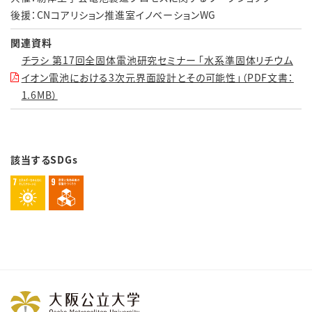
後援：CNコアリション推進室イノベーションWG
関連資料
チラシ 第17回全固体電池研究セミナー 「水系準固体リチウム
イオン電池における3次元界面設計とその可能性」（PDF文書：
1.6MB）
該当するSDGs