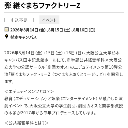
弾 継ぐまちファクトリーZ
イベント
申込不要
2026年8月14日（金）、8月15日（土）、8月16日（日）
杉本キャンパス
2026年
8
月
14
日（金）・
15
日（土）・
16
日（日）、大阪公立大学杉本
キャンパス田中記念館ホールにて、商学部公共経営学科×大阪公
立大学の公認サークル「劇団カオス」のエデュテイメンツ第
10
弾公
演「継ぐまちファクトリー
Z
（つぐまちふぁくとりーぜっと）」を開催し
ます。
＜エデュテイメンツとは？＞
教育（エデュケーション）と娯楽（エンターテイメント）が融合した演
劇イベントで、大阪公立大学の学生劇団、劇団カオスと商学部教授
の本多が
2017
年から毎年プロデュースしています。
＜公共経営学科とは？＞