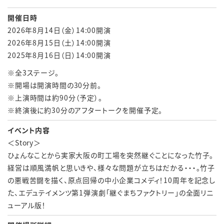
開催日時
2026年8月14日（金）14:00開演
2026年8月15日（土）14:00開演
2025年8月16日（日）14:00開演
※全
3
ステージ。
※開場は開演時間の
30
分前。
※上演時間は約
90
分（予定）。
※終演後に約
30
分のアフタートークを開催予定。
イベント内容
＜Story＞
ひょんなことから実家大阪の町工場を突然継ぐことになった竹子。
経営は順風満帆と思いきや、様々な問題が立ちはだかる・・・。竹子
の悪戦苦闘を描く、原点回帰の中小企業コメディ！
10
周年を記念し
た、エデュテイメンツ第
1
弾演劇「継ぐまちファクトリー」の全面リニ
ューアル版！