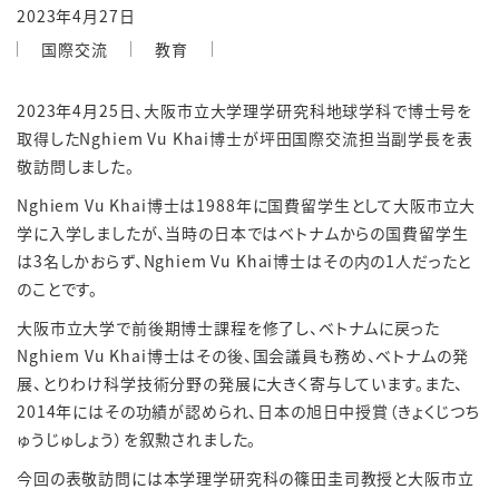
2023年4月27日
国際交流
教育
2023
年
4
月
25
日、大阪市立大学理学研究科地球学科で博士号を
取得した
Nghiem Vu Khai
博士が坪田国際交流担当副学長を表
敬訪問しました。
Nghiem Vu Khai
博士は
1988
年に国費留学生として大阪市立大
学に入学しましたが、当時の日本ではベトナムからの国費留学生
は
3
名しかおらず、
Nghiem Vu Khai
博士はその内の
1
人だったと
のことです。
大阪市立大学で前後期博士課程を修了し、ベトナムに戻った
Nghiem Vu Khai
博士はその後、国会議員も務め、ベトナムの発
展、とりわけ科学技術分野の発展に大きく寄与しています。また、
2014
年にはその功績が認められ、日本の旭日中授賞（きょくじつち
ゅうじゅしょう）を叙勲されました。
今回の表敬訪問には本学理学研究科の篠田圭司教授と大阪市立