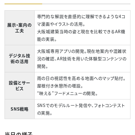
専門的な解説を直感的に理解できるような
4
コ
マ漫画やイラストの活用。
展示・案内の
工夫
大阪城建築当時の姿と現在を比較できる
AR
機
能の実装。
大阪城専用アプリの開発。現在地案内や混雑状
デジタル技
況の確認、
AR
技術を用いた体験型コンテンツの
術の活用
開発。
雨の日の視認性を高める地面へのマップ貼付。
設備とサー
屋根付き休憩所の増設。
ビス
“
映える
”
フードメニューの開発。
SNSでのモデルルート発信や、フォトコンテスト
SNS戦略
の実施。
当日の様子