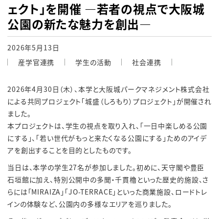
ェクト」を開催 ―若者の視点で大阪城
公園の新たな魅力を創出―
2026年5月13日
産学官連携
学生の活動
社会連携
2026
年
4
月
30
日（木）、本学と大阪城パークマネジメント株式会社
による共同プロジェクト「城盛（しろもり）プロジェクト」が開催され
ました。
本プロジェクトは、学生の視点を取り入れ、「一日中楽しめる公園
にする」、「若い世代がもっと来たくなる公園にする」ためのアイデ
アを創出することを目的としたものです。
当日は、本学の学生
27
名が参加しました。初めに、天守閣や豊臣
石垣館に加え、特別公開中の多聞・千貫櫓といった歴史的施設、さ
らには「
MIRAIZA
」「
JO-TERRACE
」といった商業施設、ロードトレ
インの体験など、公園内の多様なエリアを巡りました。