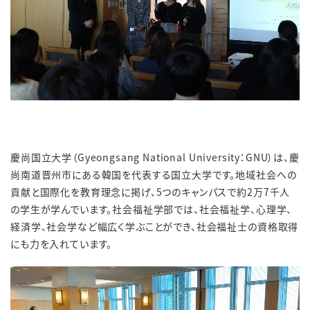
慶尚国立大学（
Gyeongsang National University
：
GNU
）は、慶
尚南道晋州市にある韓国を代表する国立大学です。地域社会への
貢献と国際化を教育理念に掲げ、
5
つのキャンパスで約
2
万
7
千人
の学生が学んでいます。社会福祉学部では、社会福祉学、心理学、
経済学、社会学など幅広く学ぶことができ、社会福祉士の資格取得
にも力を入れています。