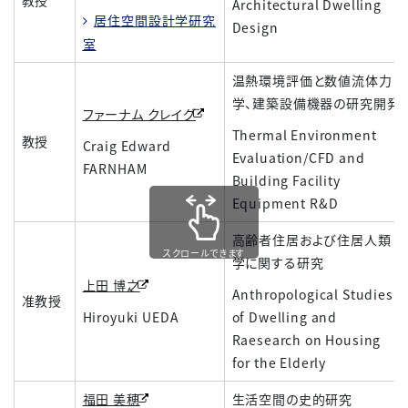
教授
Architectural Dwelling
居住空間設計学研究
Design
室
温熱環境評価と数値流体力
学、建築設備機器の研究開発
ファーナム クレイグ
Thermal Environment
教授
Craig Edward
Evaluation/CFD and
FARNHAM
Building Facility
Equipment R&D
高齢者住居および住居人類
スクロールできます
学に関する研究
上田 博之
Anthropological Studies
准教授
Hiroyuki UEDA
of Dwelling and
Raesearch on Housing
for the Elderly
福田 美穂
生活空間の史的研究