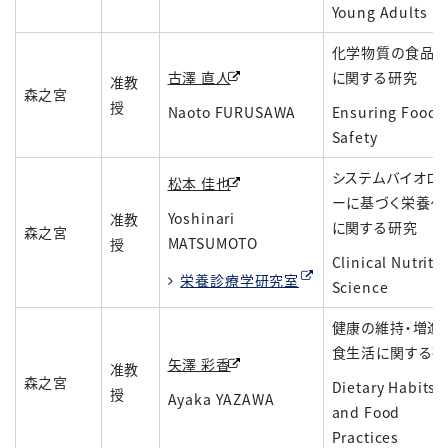
Young Adults
化学物質の食品
古澤 直人
に関する研究
准教
森之宮
授
Naoto FURUSAWA
Ensuring Food
Safety
システムバイオロ
松本 佳也
ーに基づく栄養ケ
Yoshinari
准教
に関する研究
森之宮
MATSUMOTO
授
Clinical Nutriti
栄養診療学研究室
Science
健康の維持・増進
食生活に関する研
矢澤 彩香
准教
森之宮
Dietary Habits
授
Ayaka YAZAWA
and Food
Practices