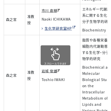
エネルギー代謝調
市川 直樹
系に関する生化学
准教
Naoki ICHIKAWA
森之宮
分子生物学的研
授
生化学研究室HP
Biochemistry
脂質や各種栄養
細胞内代謝動態
する生化学・分子
物学的研究
スクロールできます
Biochemical an
岩城 俊雄
准教
Molecular
森之宮
授
Toshio IWAKI
Biological Stud
on the
Intracellular
Metabolism of
Lipids and
Various Nutrien