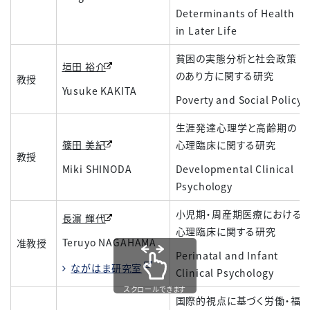
Determinants of Health
in Later Life
貧困の実態分析と社会政策
垣田 裕介
のあり方に関する研究
教授
Yusuke KAKITA
Poverty and Social Policy
生涯発達心理学と高齢期の
篠田 美紀
心理臨床に関する研究
教授
Miki SHINODA
Developmental Clinical
Psychology
小児期・周産期医療における
長濵 輝代
心理臨床に関する研究
Teruyo NAGAHAMA
准教授
Perinatal and Infant
ながはま研究室
Clinical Psychology
スクロールできます
国際的視点に基づく労働・福