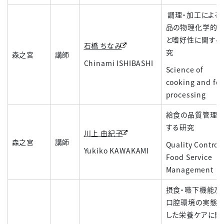
調理・加工による
品の物理化学的
と嗜好性に関する
石橋 ちなみ
究
森之宮
講師
Chinami ISHIBASHI
Science of
cooking and fo
processing
給食の品質管理
する研究
川上 由紀子
森之宮
講師
Quality Control 
Yukiko KAWAKAMI
Food Service
Management
摂食・嚥下機能及
口腔環境の実態
した栄養ケアに関