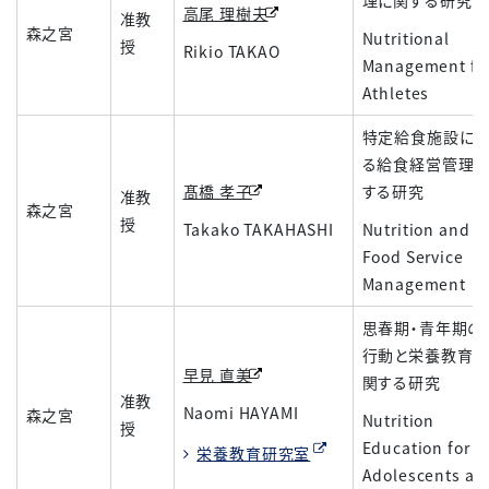
理に関する研究
高尾 理樹夫
准教
森之宮
Nutritional
授
Rikio TAKAO
Management fo
Athletes
特定給食施設に
る給食経営管理
髙橋 孝子
する研究
准教
森之宮
授
Takako TAKAHASHI
Nutrition and
Food Service
Management
思春期・青年期の
行動と栄養教育法
早見 直美
関する研究
准教
Naomi HAYAMI
森之宮
Nutrition
授
Education for
栄養教育研究室
Adolescents an