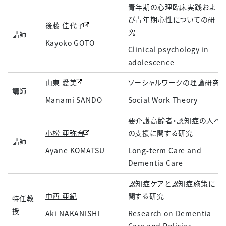
青年期の心理臨床実践およ
び青年期心性についての研
後藤 佳代子
究
講師
Kayoko GOTO
Clinical psychology in
adolescence
山東 愛美
ソーシャルワークの理論研究
講師
Manami SANDO
Social Work Theory
要介護高齢者・認知症の人へ
小松 亜弥音
の支援に関する研究
講師
Ayane KOMATSU
Long-term Care and
Dementia Care
認知症ケアと認知症施策に
中西 亜紀
関する研究
特任教
授
Aki NAKANISHI
Research on Dementia