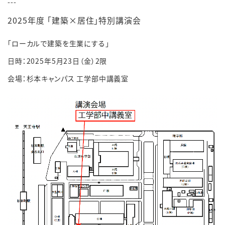
---
2025
年度 「建築
×
居住」特別講演会
「ローカルで建築を生業にする」
日時：
2025
年
5
月
23
日（金）
2
限
会場：杉本キャンパス 工学部中講義室