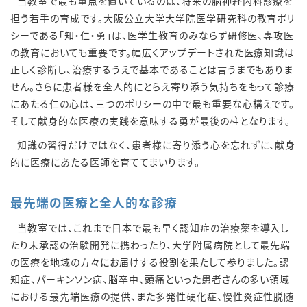
当教室で最も重点を置いているのは、将来の脳神経内科診療を
担う若手の育成です。大阪公立大学大学院医学研究科の教育ポリ
シーである「知・仁・勇」は、医学生教育のみならず研修医、専攻医
の教育においても重要です。幅広くアップデートされた医療知識は
正しく診断し、治療するうえで基本であることは言うまでもありま
せん。さらに患者様を全人的にとらえ寄り添う気持ちをもって診療
にあたる仁の心は、三つのポリシーの中で最も重要な心構えです。
そして献身的な医療の実践を意味する勇が最後の柱となります。
知識の習得だけではなく、患者様に寄り添う心を忘れずに、献身
的に医療にあたる医師を育ててまいります。
最先端の医療と全人的な診療
当教室では、これまで日本で最も早く認知症の治療薬を導入し
たり未承認の治験開発に携わったり、大学附属病院として最先端
の医療を地域の方々にお届けする役割を果たして参りました。認
知症、パーキンソン病、脳卒中、頭痛といった患者さんの多い領域
における最先端医療の提供、また多発性硬化症、慢性炎症性脱随