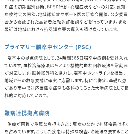
知症の初期鑑別診断、BPSD行動・心理症状などへの対応、認知
症検討会の開催、地域認知症サポート医の研修会開催、公安委員
会から委託された高齢者運転免許相談などを行っています。また
最近は地域における抗認知症薬の導入も請け負っています。
プライマリー脳卒中センター (PSC)
脳卒中の拠点病院として、24時間365日脳卒中症例を受け入れ
ています。血栓溶解療法はもとより機械的血栓回収療法も常勤医
が対応します。脳神経外科と協力し、脳卒中ホットラインを担当、
地域からの救急要請に確実に応需します。特に合併症、基礎疾患
があり市中で対応困難な症例も各科のそろった大学病院として積
極的に対応しています。
難病連携拠点病院
治療が困難で重篤な負担をきたす難病のなかで神経疾患は多く
を占めています。こうした疾患は特殊な検査、治療法を要すること