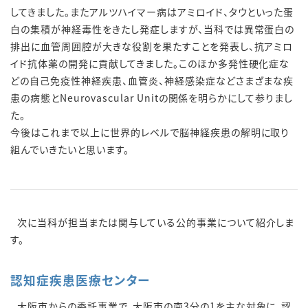
してきました。またアルツハイマー病はアミロイド、タウといった蛋
白の集積が神経毒性をきたし発症しますが、当科では異常蛋白の
排出に血管周囲腔が大きな役割を果たすことを発表し、抗アミロ
イド抗体薬の開発に貢献してきました。このほか多発性硬化症な
どの自己免疫性神経疾患、血管炎、神経感染症などさまざまな疾
患の病態とNeurovascular Unitの関係を明らかにして参りまし
た。
今後はこれまで以上に世界的レベルで脳神経疾患の解明に取り
組んでいきたいと思います。
次に当科が担当または関与している公的事業について紹介しま
す。
認知症疾患医療センター
大阪市からの委託事業で、大阪市の南3分の1を主な対象に、認