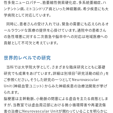
性多発ニューロパチー、筋萎縮性側索硬化症、多系統萎縮症、ハ
ンチントン病、ミトコンドリア病といった神経難病、希少疾患にも大
学病院として対応しています。
同時に、患者さんの受け入れでは、緊急の需要にも応えられるオ
ールラウンドな医療の提供を心掛けています。通院中の患者さん
の急性増悪に対する二次救急や脳卒中への対応は地域医療への
貢献として不可欠と考えています。
世界的レベルでの研究
当科では大学院大学として、さまざまな臨床研究とともに基礎
研究でも成果をあげています。詳細は別項目「研究活動の紹介」を
ご参照ください。そうした研究の一つとしてNeurovascular
Unit（神経血管ユニット）からみた神経疾患の治療法開発が挙げ
られます。
脳梗塞は主幹動脈、小動脈の閉塞による虚血を主たる病態としま
すが、当教室では虚血周辺部における微小循環障害や再灌流傷
害の治療にNeurovascular Unitが関わっていることを明らかに