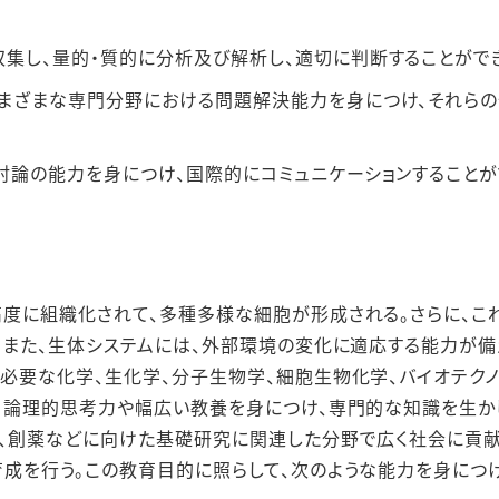
集し、量的・質的に分析及び解析し、適切に判断することがで
まざまな専⾨分野における問題解決能⼒を⾝につけ、それらの
討論の能⼒を⾝につけ、国際的にコミュニケーションすることが
度に組織化されて、多種多様な細胞が形成される。さらに、こ
。また、⽣体システムには、外部環境の変化に適応する能⼒が備
必要な化学、⽣化学、分⼦⽣物学、細胞⽣物化学、バイオテク
、論理的思考⼒や幅広い教養を⾝につけ、専⾨的な知識を⽣か
、創薬などに向けた基礎研究に関連した分野で広く社会に貢献
成を⾏う。この教育⽬的に照らして、次のような能⼒を⾝につ