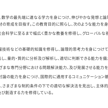
、数学の最先端に連なる学⼒を⾝につけ、伸びやかな発想と論
材の育成を⽬指す。この教育⽬的に照らし、次のような能⼒を
社会科学に⾄るまで幅広く豊かな教養を修得し、グローバルな
報技術などの基礎的知識を修得し、論理的思考⼒を⾝につけて
し、量的・質的に分析及び解析し、適切に判断できる能⼒を備
ざまな専⾨分野における問題解決能⼒、及び発展させる能⼒を
討論の能⼒を⾝につけ、国際的に通⽤するコミュニケーション
、さまざまな制約条件の下での適切な解決法を⾒出し、主体
及び創造する⼒を修得している。