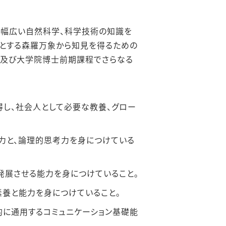
に幅広い⾃然科学、科学技術の知識を
とする森羅万象から知⾒を得るための
、及び⼤学院博⼠前期課程でさらなる
得し、社会⼈として必要な教養、グロー
⼒と、論理的思考⼒を⾝につけている
発展させる能⼒を⾝につけていること。
素養と能⼒を⾝につけていること。
的に通⽤するコミュニケーション基礎能