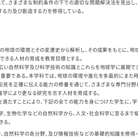
て、さまざまな制約条件の下での適切な問題解決法を⾒出し
する⼒及び創造する⼒を修得している。
の地球の環境とその変遷史から解析し、その成果をもとに、
できる⼈材の育成を教育⽬標とする。
広い⾃然科学及び科学技術の知識とこれらを地球学に展開で
重要である。本学科では、地球の環境や進化を多⾯的にまた
知⾒を正確に伝える能⼒の修養を通じて、さまざまな専⾨分野
進学により更なる研究を志す⼈材を育成する。
を満たすことにより、下記の全ての能⼒を⾝につけた学⽣に、学
球学、⽣物化学などの⾃然科学から、⼈⽂・社会科学に⾄るまで
きる。
、⾃然科学の各分野、及び情報技術などの基礎的知識を修得・