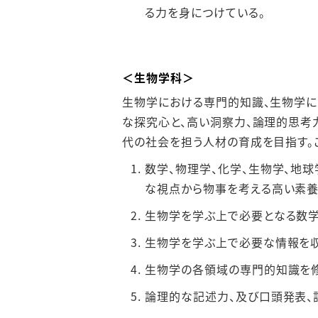
る⼒を⾝につけている。
＜⽣物学科＞
⽣物学における専⾨的知識、⽣物学に
な探究⼼と、⾼い洞察⼒、論理的思考
代の社会を担う⼈材の育成を⽬指す。
数学、物理学、化学、⽣物学、地
な視点から物事を考える⾼い素養
⽣物学を学ぶ上で必要となる数学
⽣物学を学ぶ上で必要な情報を収
⽣物学の各領域の専⾨的知識を修
論理的な記述⼒、及び⼝頭発表、