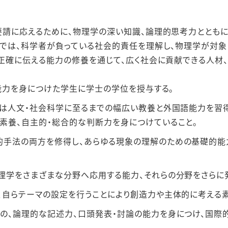
請に応えるために、物理学の深い知識、論理的思考⼒ととも
では、科学者が負っている社会的責任を理解し、物理学が対象
正確に伝える能⼒の修養を通じて、広く社会に貢献できる⼈材
能⼒を⾝につけた学⽣に学⼠の学位を授与する。
には⼈⽂・社会科学に⾄るまでの幅広い教養と外国語能⼒を習
素養、⾃主的・総合的な判断⼒を⾝につけていること。
⼿法の両⽅を修得し、あらゆる現象の理解のための基礎的能
理学をさまざまな分野へ応⽤する能⼒、それらの分野をさらに
、⾃らテーマの設定を⾏うことにより創造⼒や主体的に考える
の、論理的な記述⼒、⼝頭発表・討論の能⼒を⾝につけ、国際