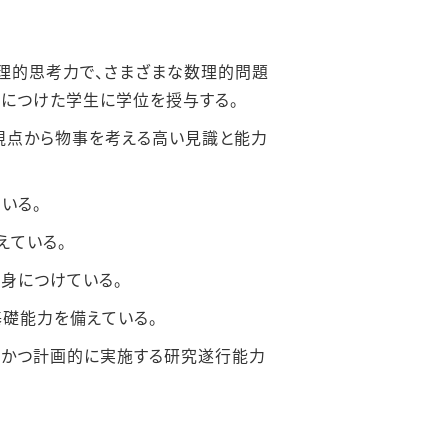
理的思考⼒で、さまざまな数理的問題
⾝につけた学⽣に学位を授与する。
視点から物事を考える⾼い⾒識と能⼒
いる。
えている。
⾝につけている。
基礎能⼒を備えている。
的かつ計画的に実施する研究遂⾏能⼒