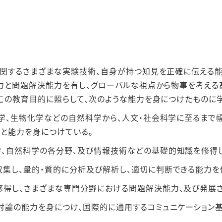
関するさまざまな実験技術、⾃⾝が持つ知⾒を正確に伝える
⼒と問題解決能⼒を有し、グローバルな視点から物事を考える
この教育⽬的に照らして、次のような能⼒を⾝につけたものに
球学、⽣物化学などの⾃然科学から、⼈⽂・社会科学に⾄るまで
と能⼒を⾝につけている。
、⾃然科学の各分野、及び情報技術などの基礎的知識を修得し
集し、量的・質的に分析及び解析し、適切に判断できる能⼒を
得し、さまざまな専⾨分野における問題解決能⼒、及び発展さ
討論の能⼒を⾝につけ、国際的に通⽤するコミュニケーション