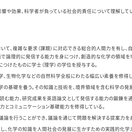
響や効果、科学者が負っている社会的責任について理解してい
いて、複雑な要求（課題）に対応できる総合的⼈間⼒を有し、
で論理的に発信する能⼒を⾝につけ、創造的な化学の領域を切
につけたものに学⼠（理学）の学位を授与する。
球学、⽣物化学などの⾃然科学全般にわたる幅広い素養を修得し
学の基礎を養う。その知識と技術を、境界領域を含む科学の発
読む能⼒、研究成果を英語論⽂として発信する能⼒の鍛錬を通
⼒とコミュニケーション基礎能⼒を修得している。
議論を⾏うことができ、議論を通じて問題を解決する提案⼒を
し、化学の知識を⼈間社会の発展に⽣かすための実践的化学⼒