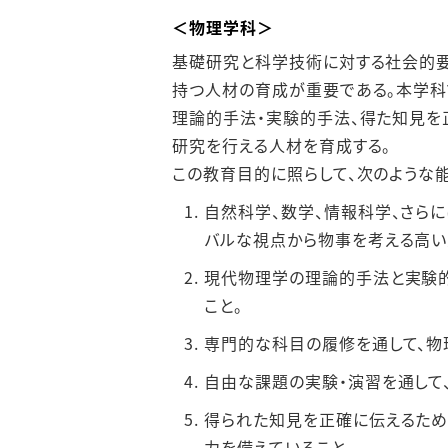
＜物理学科＞
基礎研究と科学技術に対する社会的要
持つ⼈材の育成が重要である。本学科
理論的⼿法・実験的⼿法、得た知⾒を
研究を⾏える⼈材を育成する。
この教育⽬的に照らして、次のような
⾃然科学、数学、情報科学、さら
バルな視点から物事を考える⾼い
現代物理学の理論的⼿法と実験的
こと。
専⾨的な科⽬の履修を通して、物
⾃由な課題の実験・演習を通して
得られた知⾒を正確に伝えるため
⼒を備えていること。