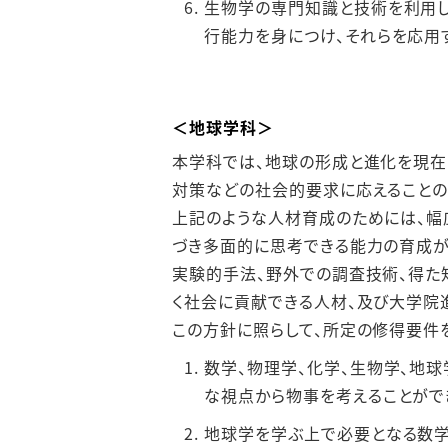
⽣物学の専⾨知識と技術を利⽤し
⾏能⼒を⾝につけ、それらを応⽤
＜地球学科＞
本学科では、地球の形成と進化を現在
対策などの社会的要求に応えることの
上記のような⼈材育成のためには、幅
づき多⾯的に思考できる能⼒の育成が
実験的⼿法、野外での調査技術、得た
く社会に貢献できる⼈材、及び⼤学院
この⽅針に照らして、所定の修得要件
数学、物理学、化学、⽣物学、地
な視点から物事を考えることがで
地球学を学ぶ上で必要となる数学