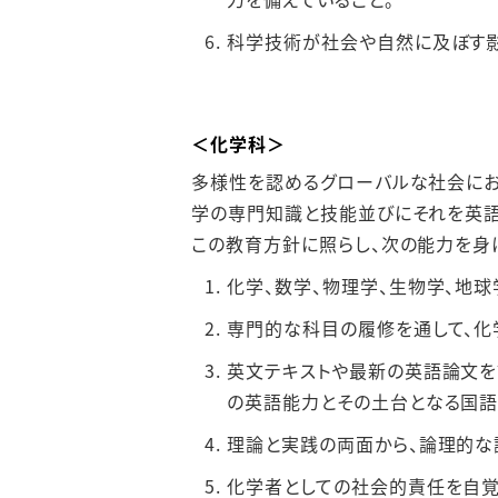
科学技術が社会や⾃然に及ぼす影
＜化学科＞
多様性を認めるグローバルな社会にお
学の専⾨知識と技能並びにそれを英語
この教育⽅針に照らし、次の能⼒を⾝
化学、数学、物理学、⽣物学、地
専⾨的な科⽬の履修を通して、化
英⽂テキストや最新の英語論⽂を
の英語能⼒とその⼟台となる国語
理論と実践の両⾯から、論理的な
化学者としての社会的責任を⾃覚