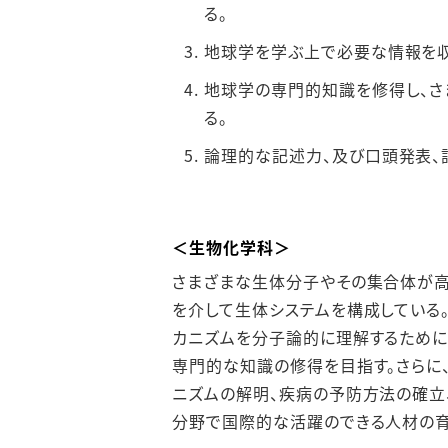
る。
地球学を学ぶ上で必要な情報を収
地球学の専⾨的知識を修得し、さ
る。
論理的な記述⼒、及び⼝頭発表、
＜⽣物化学科＞
さまざまな⽣体分⼦やその集合体が⾼
を介して⽣体システムを構成している
カニズムを分⼦論的に理解するために
専⾨的な知識の修得を⽬指す。さらに
ニズムの解明、疾病の予防⽅法の確⽴
分野で国際的な活躍のできる⼈材の育