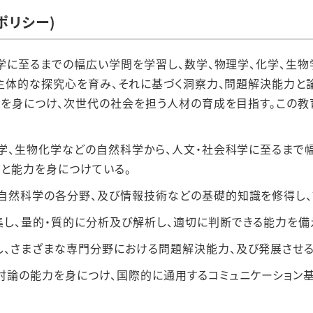
ポリシー)
学に⾄るまでの幅広い学問を学習し、数学、物理学、化学、⽣物
主体的な探究⼼を育み、それに基づく洞察⼒、問題解決能⼒と
を⾝につけ、次世代の社会を担う⼈材の育成を⽬指す。この教
球学、⽣物化学などの⾃然科学から、⼈⽂・社会科学に⾄るまで
と能⼒を⾝につけている。
⾃然科学の各分野、及び情報技術などの基礎的知識を修得し、
し、量的・質的に分析及び解析し、適切に判断できる能⼒を備
、さまざまな専⾨分野における問題解決能⼒、及び発展させる
討論の能⼒を⾝につけ、国際的に通⽤するコミュニケーション