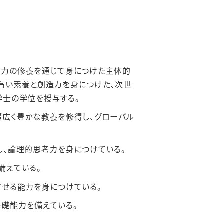
能⼒の修養を通じて⾝につけた主体的
⾼い素養と創造⼒を⾝につけた、次世
学⼠の学位を授与する。
幅広く豊かな教養を修得し、グローバル
、論理的思考⼒を⾝につけている。
備えている。
せる能⼒を⾝につけている。
基礎能⼒を備えている。