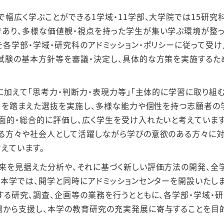
幅広く学ぶことができる1学域・11学部、大学院では15研究
あり、多様な価値観・視点を持った学生が集い学ぶ環境が整
を各学部・学域・研究科のアドミッション・ポリシーに従って受け
試験の基本方針等を審議・決定し、具体的な方策を実施するた
に加えて「思考力・判断力・表現力等」「主体的に学習に取り組
素」を踏まえた選抜を実施し、多様な能力や個性を持つ志願者の
面的・総合的に評価し、広く学生を受け入れたいと考えています
る方々や社会人として活躍しながら学びの意欲のある方々に
えています。
来を見据えた分析や、それに基づく新しい評価方法の開発、全
で本学では、開学と同時にアドミッションセンターを開設いたし
する研究、調査、企画等の業務を行うとともに、各学部・学域・
場から支援し、本学の教育研究の充実発展に寄与することを目