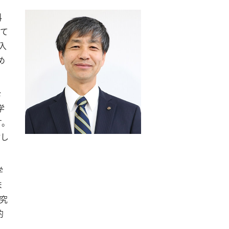
科
って
入
め
む
学
。
対し
学
ま
研究
的