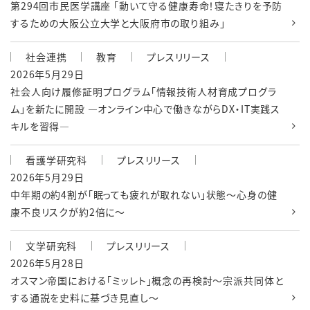
第294回市民医学講座 「動いて守る健康寿命！寝たきりを予防
するための大阪公立大学と大阪府市の取り組み」
社会連携
教育
プレスリリース
2026年5月29日
社会人向け履修証明プログラム「情報技術人材育成プログラ
ム」を新たに開設 ―オンライン中心で働きながらDX・IT実践ス
キルを習得―
看護学研究科
プレスリリース
2026年5月29日
中年期の約4割が「眠っても疲れが取れない」状態～心身の健
康不良リスクが約2倍に～
文学研究科
プレスリリース
2026年5月28日
オスマン帝国における「ミッレト」概念の再検討～宗派共同体と
する通説を史料に基づき見直し～