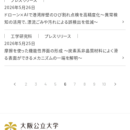
プレスリリース
2026年5月26日
ドローン×AIで港湾岸壁のひび割れ点検を高精度化～異常検
知の活用で、漂流ごみや汚れによる誤検出を低減～
工学研究科
プレスリリース
2026年5月25日
摩擦を使った機能性界面の形成 〜炭素系非晶質材料によく滑
る表面ができるメカニズムの一端を解明〜
‹
2
3
4
5
6
7
8
9
10
›
前へ
次へ