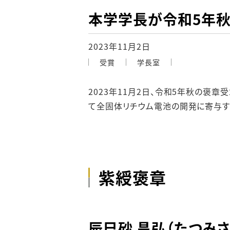
本学学長が令和5年
2023年11月2日
受賞
学長室
2023年11月2日、令和5年秋の褒
て全固体リチウム電池の開発に寄与す
紫綬褒章
辰巳砂 昌弘（たつみさ