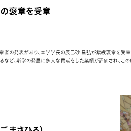
秋の褒章を受章
章受章者の発表があり、本学学長の辰巳砂 昌弘が紫綬褒章を受
るなど、斯学の発展に多大な貢献をした業績が評価され、この
ご まさひろ）