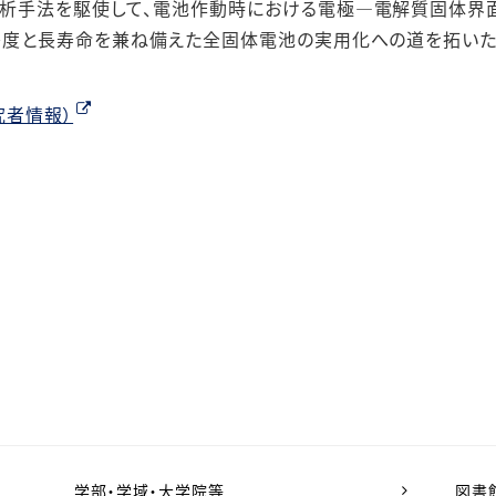
析手法を駆使して、電池作動時における電極―電解質固体界
密度と長寿命を兼ね備えた全固体電池の実用化への道を拓いた。
究者情報）
学部・学域・大学院等
図書