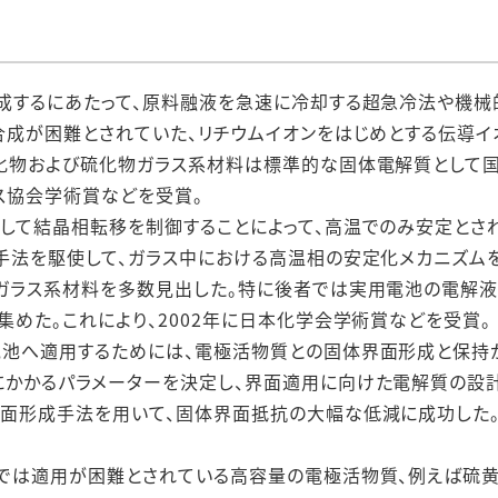
成するにあたって、原料融液を急速に冷却する超急冷法や機械
合成が困難とされていた、リチウムイオンをはじめとする伝導
化物および硫化物ガラス系材料は標準的な固体電解質として国
クス協会学術賞などを受賞。
して結晶相転移を制御することによって、高温でのみ安定とさ
手法を駆使して、ガラス中における高温相の安定化メカニズムを
ガラス系材料を多数見出した。特に後者では実用電池の電解液
めた。これにより、2002年に日本化学会学術賞などを受賞。
池へ適用するためには、電極活物質との固体界面形成と保持が
かかるパラメーターを決定し、界面適用に向けた電解質の設計
面形成手法を用いて、固体界面抵抗の大幅な低減に成功した。こ
では適用が困難とされている高容量の電極活物質、例えば硫