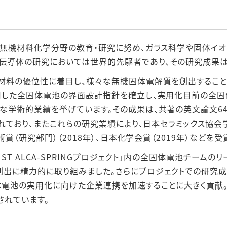
、無機材料化学分野の教育・研究に努め、ガラス科学や固体イ
ン伝導体の研究においては世界的先駆者であり、その研究成果は
材料の優位性に着目し、様々な無機固体電解質を創出すること
用した全固体電池の界面設計指針を確立し、実用化目前の全固
な学術的業績を挙げています。その成果は、共著の英文論文64
られており、またこれらの研究業績により、日本セラミックス協会学
術賞（研究部門）（2018年）、日本化学会賞（2019年）などを受
「JST ALCA-SPRINGプロジェクト」内の全固体電池チー
に精力的に取り組みました。さらにプロジェクトでの研究成果を「N
電池の実用化に向けた企業連携を加速することに大きく貢献。こ
されています。