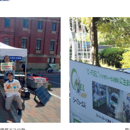
廃
の環境部エコロ助