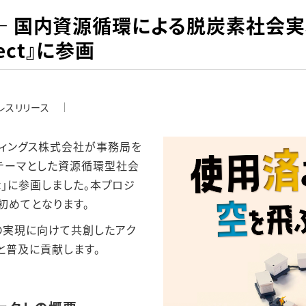
― 国内資源循環による脱炭素社会
oject』に参画
レスリリース
ィングス株式会社が事務局を
をテーマとした資源循環型社会
ject」に参画しました。本プロジ
初めてとなります。
の実現に向けて共創したアク
進と普及に貢献します。