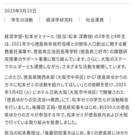
2025年3月10日
学生の活動
経済学研究科
社会連携
経済学部・松本ゼミナール（担当：松本 淳教授）の
3
年生と
4
年生
は、
2021
年から徳島県牟岐町役場との関係人口創出に関する業
務委託事業や、徳島県立池田高等学校（徳島県三好市）の課題研
究授業のサポート事業に取り組んでいます。さらに、大阪のステー
クホルダーとも連携しながら、さまざまな活動を展開しています。
このたび、徳島県関西本部（大阪市中央区）から「徳島県ゆかりの
方々に松本ゼミの活動を紹介してほしい」との依頼を受け、2025
年3月4日（火）にホテル日航大阪（大阪市中央区）で開催された
「徳島ゆかりの交流会
in
関西」にて、松本ゼミの学生らが活動報告
を行いました。後藤田 正純・徳島県知事をはじめ、約
300
人の徳島
県ゆかりの方々が参加する中で、松本ゼミが徳島県内および大阪
で行っている取り組みを発表しました。
担当の松本教授は、「後藤田知事をはじめ、多くの徳島県にゆかり