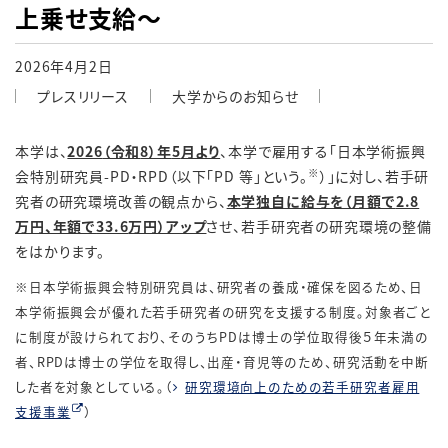
上乗せ支給～
2026年4月2日
プレスリリース
大学からのお知らせ
本学は、
2026
（令和
8
）年
5
月より
、本学で雇用する「日本学術振興
※
会特別研究員
-PD
・
RPD
（以下「
PD
等」という。
）」に対し、若手研
究者の研究環境改善の観点から、
本学独自に給与を（月額で
2.8
万円、年額で
33.6
万円）アップ
させ、若手研究者の研究環境の整備
をはかります。
※日本学術振興会特別研究員は、研究者の養成・確保を図るため、日
本学術振興会が優れた若手研究者の研究を支援する制度。対象者ごと
に制度が設けられており、そのうちPDは博士の学位取得後５年未満の
者、RPDは博士の学位を取得し、出産・育児等のため、研究活動を中断
した者を対象としている。（
研究環境向上のための若手研究者雇用
支援事業
）