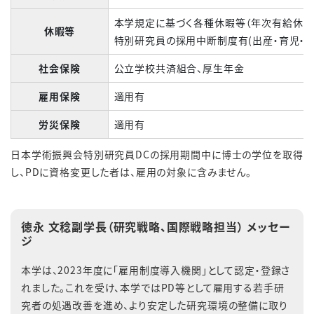
本学規定に基づく各種休暇等（年次有給休暇
休暇等
特別研究員の採用中断制度有
(
出産・育児・
社会保険
公立学校共済組合、厚生年金
雇用保険
適用有
労災保険
適用有
日本学術振興会特別研究員
DC
の採用期間中に博士の学位を取得
し、
PD
に資格変更した者は、雇用の対象に含みません。
徳永 文稔副学長（研究戦略、国際戦略担当） メッセー
ジ
本学は、2023年度に「雇用制度導入機関」として認定・登録さ
れました。これを受け、本学ではPD等として雇用する若手研
究者の処遇改善を進め、より安定した研究環境の整備に取り