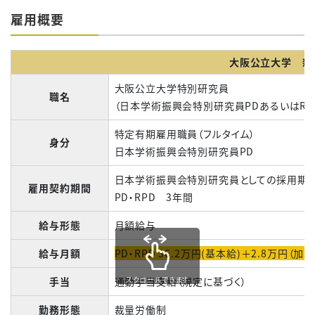
雇用概要
大阪公立大学 新
大阪公立大学特別研究員
職名
（日本学術振興会特別研究員
PD
あるいは
RP
特定有期雇用職員（フルタイム）
身分
日本学術振興会特別研究員
PD
日本学術振興会特別研究員としての採用期
雇用契約期間
PD・
RPD
3
年間
給与形態
月額給与
給与月額
PD・RPD 36.2万円(基本給)＋2.8万円（加算
スクロールできます
手当
通勤手当支給（規定に基づく）
勤務形態
裁量労働制