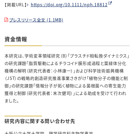
【掲載URL】
https://doi.org/10.1111/nph.18812
プレスリリース全文 (1.1MB)
資金情報
本研究は、学術変革領域研究（B）「プラスチド相転換ダイナミクス」
の研究課題「脂質駆動によるチラコイド膜形成過程と葉緑体分化
機構の解明（研究代表者：小林康一）」および科学技術振興機構
（JST）の戦略的創造研究推進事業さきがけ「植物分子の機能と制
御」の研究課題「情報分子が拓く植物による菌根菌への寄生能力
獲得と制御（研究代表者：末次健司）」による助成を受けて行われ
ました。
研究内容に関する問い合わせ先
大阪公立大学大学院 理学研究科生物学専攻