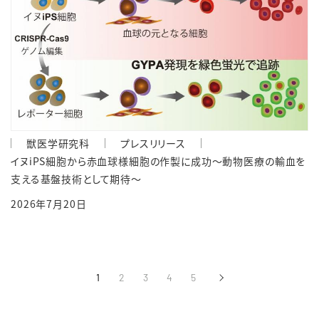
獣医学研究科
プレスリリース
イヌiPS細胞から赤血球様細胞の作製に成功～動物医療の輸血を
支える基盤技術として期待～
2026年7月20日
1
2
3
4
5
›
次へ