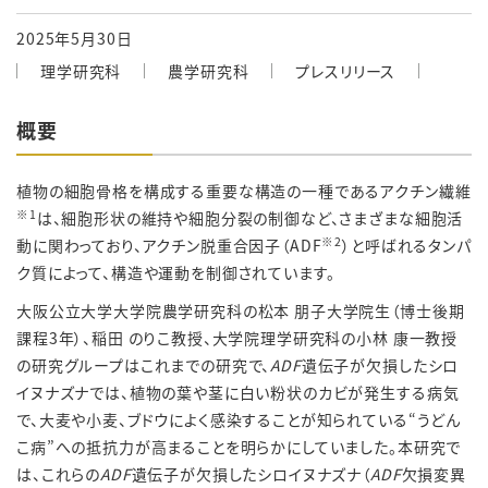
2025年5月30日
理学研究科
農学研究科
プレスリリース
概要
植物の細胞骨格を構成する重要な構造の一種であるアクチン繊維
※
1
は、細胞形状の維持や細胞分裂の制御など、さまざまな細胞活
※
2
動に関わっており、アクチン脱重合因子（ADF
）と呼ばれるタンパ
ク質によって、構造や運動を制御されています。
大阪公立大学大学院農学研究科の松本 朋子大学院生（博士後期
課程3年）、稲田 のりこ教授、大学院理学研究科の小林 康一教授
の研究グループはこれまでの研究で、
ADF
遺伝子が欠損したシロ
イヌナズナでは、植物の葉や茎に白い粉状のカビが発生する病気
で、大麦や小麦、ブドウによく感染することが知られている“うどん
こ病”への抵抗力が高まることを明らかにしていました。本研究で
は、これらの
ADF
遺伝子が欠損したシロイヌナズナ（
ADF
欠損変異