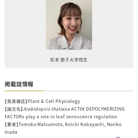
松本 朋子大学院生
掲載誌情報
【発表雑誌】Plant & Cell Physiology
【論文名】
Arabidopsis thaliana
ACTIN DEPOLYMERIZING
FACTORs play a role in leaf senescence regulation
【著者】Tomoko Matsumoto, Koichi Kobayashi, Noriko
Inada