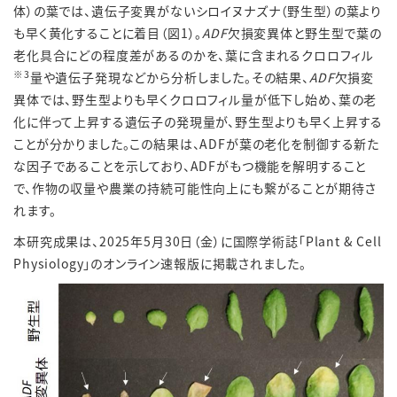
体）の葉では、遺伝子変異がないシロイヌナズナ（野生型）の葉より
も早く黄化することに着目（図1）。
ADF
欠損変異体と野生型で葉の
老化具合にどの程度差があるのかを、葉に含まれるクロロフィル
※
3
量や遺伝子発現などから分析しました。その結果、
ADF
欠損変
異体では、野生型よりも早くクロロフィル量が低下し始め、葉の老
化に伴って上昇する遺伝子の発現量が、野生型よりも早く上昇する
ことが分かりました。この結果は、ADFが葉の老化を制御する新た
な因子であることを示しており、ADFがもつ機能を解明すること
で、作物の収量や農業の持続可能性向上にも繋がることが期待さ
れます。
本研究成果は、2025年5月30日（金）に国際学術誌「Plant & Cell
Physiology」のオンライン速報版に掲載されました。