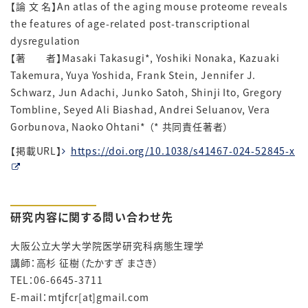
【論 文 名】An atlas of the aging mouse proteome reveals
the features of age-related post-transcriptional
dysregulation
【著 者】Masaki Takasugi*, Yoshiki Nonaka, Kazuaki
Takemura, Yuya Yoshida, Frank Stein, Jennifer J.
Schwarz, Jun Adachi, Junko Satoh, Shinji Ito, Gregory
Tombline, Seyed Ali Biashad, Andrei Seluanov, Vera
Gorbunova, Naoko Ohtani* （* 共同責任著者）
【掲載URL】
https://doi.org/10.1038/s41467-024-52845-x
研究内容に関する問い合わせ先
大阪公立大学大学院医学研究科病態生理学
講師：高杉 征樹（たかすぎ まさき）
TEL：06-6645-3711
E-mail：mtjfcr
[at]
gmail.com