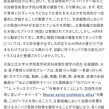
超高齢社会の日本において、生活習慣病やアルツハイマー病など
の加齢性疾患の予防は喫緊の課題です。その解決には、まず、老化
が身体に分子レベルでどのような変化を与えるかを包括的かつ定
量的に評価することが重要です。これまでに、生体細胞内において
どの程度mRNAが生成されているかを把握し、主要組織の加齢変
化を描いたアトラス（地図）は整備されてきました。しかし、mRNA
から翻訳されて生じ、実際に細胞や組織の機能を担うタンパク質
については、その存在量が必ずしも対応するmRNAの量だけで決
まるわけではないにも関わらず、加齢に伴うタンパク質の変化のア
トラスはまだ整備されていませんでした。
大阪公立大学大学院医学研究科病態生理学の高杉 征樹講師、大
谷 直子教授らの研究グループは、若齢（6ヶ月齢）～老齢（30ヶ月
齢）のマウスの脳、動脈、心臓、腎臓、肝臓、肺、骨格筋、皮膚の全組
※
2
※
3
織画分
および細胞外マトリックス濃縮画分
のプロテオーム
※
4
※
5
と、トランスクリプトーム
を解析することにより、包括性の非
常に高いデータベース“
Mouse aging proteomic atlas
”を構
築。このアトラスを用いることで、主要組織において加齢の影響を
受けるタンパク質群の特徴を解析することが可能になり、多くの組