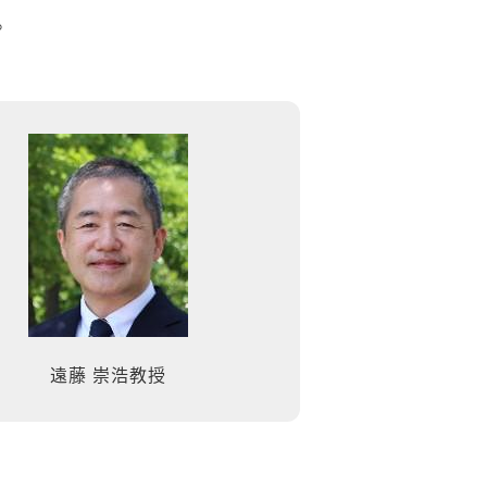
。
遠藤 崇浩教授