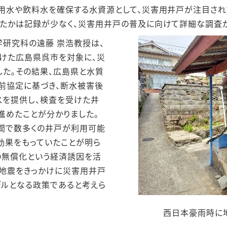
用水や飲料水を確保する水資源として、災害用井戸が注目され
たかは記録が少なく、災害用井戸の普及に向けて詳細な調査
研究科の遠藤 崇浩教授は、
受けた広島県呉市を対象に、災
た。その結果、広島県と水質
前協定に基づき、断水被害後
スを提供し、検査を受けた井
進めたことが分かりました。
期間で数多くの井戸が利用可能
効果をもっていたことが明ら
の無償化という経済誘因を活
地震をきっかけに災害用井戸
ルとなる政策であると考えら
西日本豪雨時に