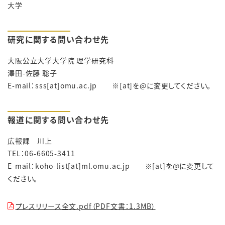
大学
研究に関する問い合わせ先
大阪公立大学大学院
理学研究科
澤田
-
佐藤
聡子
E-mail
：
sss[at]omu.ac.jp
※
[at]
を
@
に変更してください。
報道に関する問い合わせ先
広報課 川上
TEL
：
06-6605-3411
E-mail
：
koho-list[at]ml.omu.ac.jp
※
[at]
を
@
に変更して
ください。
プレスリリース全文.pdf（PDF文書：1.3MB）