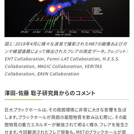
図１：
2018
年
4
月に様々な波長で撮影された
M87
の画像およびガ
ンマ線望遠鏡によって検出されたフレアの測定データ。クレジット：
EHT Collaboration, Fermi-LAT Collaboration, H.E.S.S.
Collaboration, MAGIC Collaboration, VERITAS
Collaboration, EAVN Collaboration
澤田-佐藤 聡子研究員からのコメント
巨大ブラックホールは、その周囲環境に非常に大きな影響を及ぼ
します。ブラックホールが周囲の星間物質を飲み込む際に、その星
間物質の重力エネルギーが解放されて明るく輝き、フレアを発生さ
せます。今回観測されたフレア現象も、
M87
のブラックホールが周