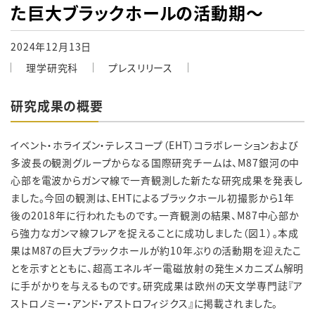
た巨大ブラックホールの活動期〜
2024年12月13日
理学研究科
プレスリリース
研究成果の概要
イベント・ホライズン・テレスコープ（EHT）コラボレーションおよび
多波長の観測グループからなる国際研究チームは、M87
銀河の中
心部を電波からガンマ線で一斉観測した新たな研究成果を発表し
ました。今回の観測は、
EHT
によるブラックホール初撮影から
1
年
後の
2018
年に行われたものです。一斉観測の結果、
M87
中心部か
ら強力なガンマ線フレアを捉えることに成功しました（図１）。本成
果は
M87
の巨大ブラックホールが約
10
年ぶりの活動期を迎えたこ
とを示すとともに、超高エネルギー電磁放射の発生メカニズム解明
に手がかりを与えるものです。研究成果は欧州の天文学専門誌『ア
ストロノミー・アンド・アストロフィジクス』に掲載されました。