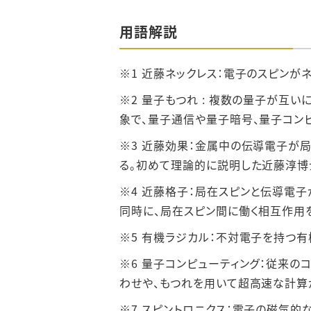
用語解説
※1 近藤ネックレス：電子のスピン
※2 量子もつれ : 複数の量子が
象で、量子通信や量子暗号、量子コン
※3 近藤効果：金属中の伝導電子が
る。初めて理論的に説明した近藤淳博
※4 近藤格子：局在スピンと伝導電
同時に、局在スピン間に働く相互作用
※5 有機ラジカル：不対電子を持つ
※6 量子コンピューティング：従来
わせや、もつれを用いて超高速な計算
※7 スピントロニクス：電子の磁気