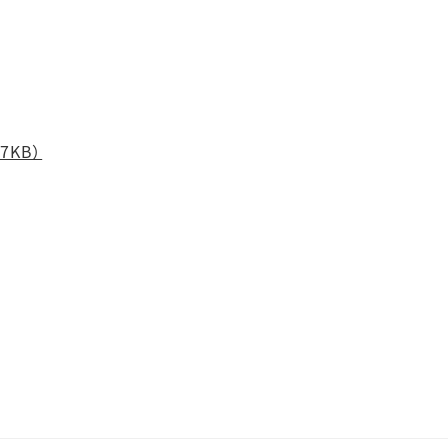
p
7KB）