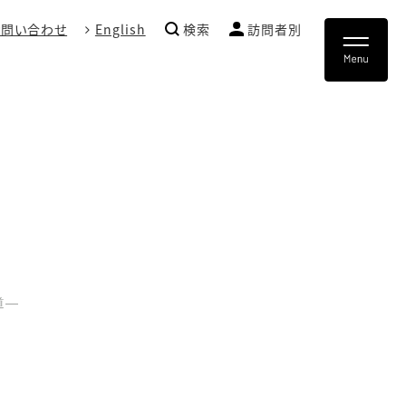
お問い合わせ
English
検索
訪問者別
道―