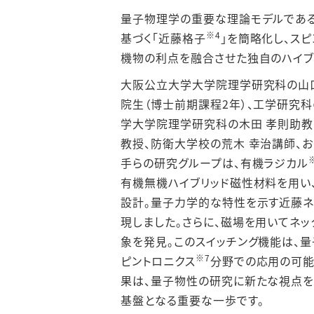
量子物理学の重要な理論モデルである
※
4
基づく「近藤格子
」を簡略化し、ス
機物の利点を融合させた独自のハイブ
大阪公立大学大学院理学研究科の山口
院生（博士前期課程2年）、工学研究科
学大学院理学研究科の木田 孝則助教、
教授、防衛大学校の荒木 幸治講師、
手らの研究グループは、有機ラジカル
有機無機ハイブリッド磁性材料を用い
設計。量子力学的な特性を示す近藤ネ
現しました。さらに、磁場を用いてネ
象を発見。このスイッチング機能は、量
※
7
ピントロニクス
分野での応用の可能
果は、量子物性の研究に新たな視点を
基盤となる重要な一歩です。