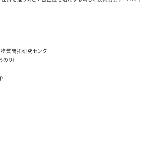
子物質開拓研究センター
ろのり）
jp