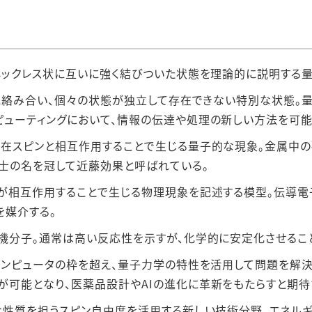
がネックレス状に互いに強く結びついた状態を理論的に説明する
互いに絡み合い、個々の状態が独立して存在できない特別な状態
ピューティングにおいて、情報の伝達や処理の新しい方法を可能
局在スピンと相互作用することで生じる量子的な現象。金属中
士の名を冠して近藤効果と呼ばれている。
子が相互作用することで生じる物理現象を記述する模型。伝導
を媒介する。
有機分子。通常は高い反応性を示すが、化学的に安定化させるこ
のコンピュータの枠を超え、量子力学の特性を活用して問題を解決
が可能となり、医薬品設計やAIの進化に革新をもたらすと期待
的な性質を担うスピン自由度を活用する新しい技術分野。エネル