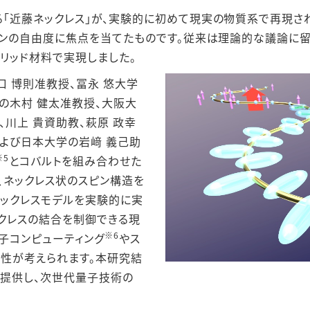
「近藤ネックレス」が、実験的に初めて現実の物質系で再現さ
ピンの自由度に焦点を当てたものです。従来は理論的な議論に留
リッド材料で実現しました。
 博則准教授、冨永 悠大学
の木村 健太准教授、大阪大
川上 貴資助教、萩原 政幸
および日本大学の岩﨑 義己助
※
5
とコバルトを組み合わせた
、ネックレス状のスピン構造を
ックレスモデルを実験的に実
ックレスの結合を制御できる現
※
6
子コンピューティング
やス
性が考えられます。本研究結
提供し、次世代量子技術の