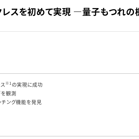
クレスを初めて実現 ―量子もつれの
※
1
レス
の実現に成功
2
を観測
ッチング機能を発見