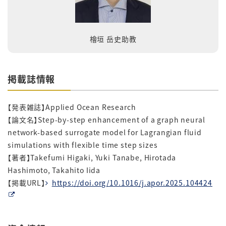
檜垣 岳史助教
掲載誌情報
【発表雑誌】Applied Ocean Research
【論文名】Step-by-step enhancement of a graph neural
network-based surrogate model for Lagrangian fluid
simulations with flexible time step sizes
【著者】Takefumi Higaki, Yuki Tanabe, Hirotada
Hashimoto, Takahito Iida
【掲載URL】
https://doi.org/10.1016/j.apor.2025.104424