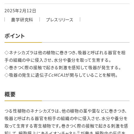
2025年2月12日
農学研究科
プレスリリース
ポイント
◇ネナシカズラは他の植物に巻きつき、吸器と呼ばれる器官を相
手の組織の中に侵入させ、水分や養分を取って生育する。
◇巻きつく際の接触で起きる刺激を感知して吸器が発生する。
◇吸器の発生に遺伝子
CcMCA1
が関与していることを解明。
概要
つる性植物のネナシカズラは、他の植物の茎や葉などに巻きつき、
吸器と呼ばれる器官を相手の組織の中に侵入させ、水分や養分を
取って生育する寄生植物です。巻きつく際の接触で起きる刺激を感
※
知して、細胞膜上にあるイオンチャネル
が働き、細胞内の反応を