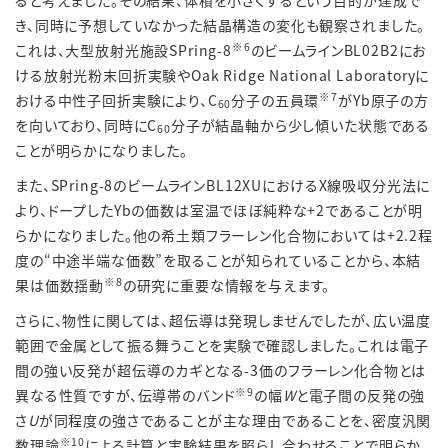
き、同時に予想していなかった結晶構造の変化も観察されました。
※6
これは、大型放射光施設SPring-8
のビームラインBL02B2にお
ける放射光粉末回折実験やOak Ridge National Laboratoryに
※7
おける中性子回折実験により、C
分子の五員環
がYb原子の方
60
を向いており、同時にC
分子が結晶軸から少し傾いた状態である
60
ことが明らかになりました。
また、SPring-8のビームラインBL12XUにおけるX線吸収分光法に
より、ドープしたYbの価数は室温でほぼ純粋な+2であることが明
らかになりました。他の希土類フラーレン化合物においては+2.2程
度の“中途半端な価数”を取ることが知られていることから、本結
※8
果は価数揺動
の研究に重要な情報を与えます。
さらに、物性に関しては、超伝導は発現しませんでしたが、広い温度
範囲で金属として振る舞うことを実験で確認しました。これは
電子
間の強い反発が超伝導のカギとなる
-3
価のフラーレン化合物とは
※9
異なる性質ですが、
伝導帯のバンド
の幅
W
と電子間の反発の強
さ
U
が同程度の強さであることが主な理由であることを、密度汎関
※10
数理論
による計算と実験結果を照らし合わせることで明らか