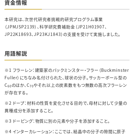
資金情報
本研究は、次世代研究者挑戦的研究プログラム事業
（
JPMJSP2139
）、科学研究費補助金（
JP21H01907
、
JP22K18693、JP23KJ1843
）の支援を受けて実施しました。
用語解説
※1 フラーレン：建築家のバックミンスター・フラー（Buckminster
Fuller）にちなみ名付けられた、球状の分子。サッカーボール型の
C
のほか、C
やそれ以上の炭素数をもつ無数の高次フラーレン
60
70
が存在する。
※2 ドープ：材料の性質を変化させる目的で、母材に対して少量の
異種成分を添加すること。
※3 ドーピング：物質に別の元素や分子を添加すること。
※4 インターカレーション：ここでは、結晶中の分子の隙間に原子