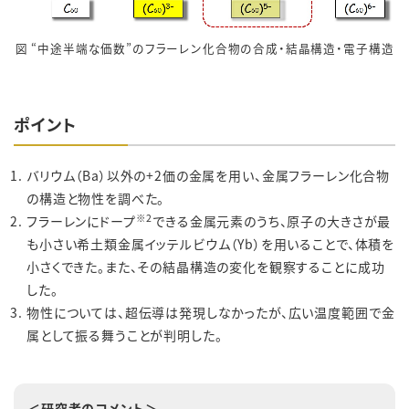
図 “中途半端な価数”のフラーレン化合物の合成・結晶構造・電子構造
ポイント
バリウム（
Ba
）以外の
+2
価の金属を用い、金属フラーレン化合物
の構造と物性を調べた。
※
2
フラーレンにドープ
できる金属元素のうち、原子の大きさが最
も小さい希土類金属イッテルビウム（
Yb
）を用いることで、体積を
小さくできた。また、その結晶構造の変化を観察することに成功
した。
物性については、超伝導は発現しなかったが、広い温度範囲で金
属として振る舞うことが判明した。
＜研究者のコメント＞