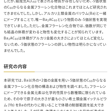
したが、組成式A
C
で表される物質が存在しないため、-5価状態
5
60
のC
からなる金属フラーレン化合物はこれまでほとんど研究され
60
てきませんでした。しかし、アルカリ土類金属のバリウム(Ba)と一緒
にドープすることで、唯一Ba
AC
という物質のみ-5価状態を実現
2
60
できていました。ただし、金属フラーレン化合物では、価数が同じで
も結晶の体積が変わると物性も変化することが知られています。
Ba
AC
は体積がアルカリ金属の大きさによってほとんど変化し
2
60
ないため、-5価状態のフラーレンの詳しい物性は明らかになってい
ませんでした。
研究の内容
本研究では、Ba以外の+2価の金属を用い-5価状態のC
からなる
60
金属フラーレン化合物の構造および物性を調べました。フラーレン
にドープできる金属元素は化学的性質から数種類に限られている
ため、その中で原子の大きさが最も小さい希土類金属イッテルビウ
ム
（
Yb
）をBaの代わりに用いることで体積の制御範囲を拡大でき
ると考えました。その結果、体積を小さくするという目的が達成で