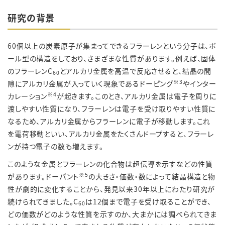
研究の背景
60
個以上の炭素原子が集まってできるフラーレンという分子は、ボ
ール型の構造をしており、さまざまな性質があります。例えば、固体
のフラーレンC
とアルカリ金属を高温で反応させると、結晶の間
60
※3
隙にアルカリ金属が入っていく現象であるドーピング
やインター
※4
カレーション
が起きます。このとき、アルカリ金属は電子を周りに
渡しやすい性質になり、フラーレンは電子を受け取りやすい性質に
なるため、アルカリ金属からフラーレンに電子が移動します。これ
を電荷移動といい、アルカリ金属をたくさんドープすると、フラーレ
ンが持つ電子の数も増えます。
このような金属とフラーレンの化合物は超伝導を示すなどの性質
※5
があります。ドーパント
の大きさ・価数・数によって結晶構造と物
性が劇的に変化することから、発見以来30年以上にわたり研究が
続けられてきました。C
は12個まで電子を受け取ることができ、
60
どの価数がどのような性質を示すのか、大まかには調べられてきま