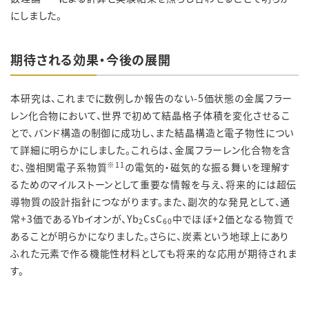
にしました。
期待される効果・今後の展開
本研究は、これまでに数例しか報告のない-5価状態の金属フラー
レン化合物において、世界で初めて結晶格子体積を変化させるこ
とで、バンド構造の制御に成功し、また結晶構造と電子物性につい
て詳細に明らかにしました。これらは、金属フラーレン化合物を含
※
11
む、強相関電子系物質
の電気的・磁気的な振る舞いを理解す
るためのマイルストーンとして重要な情報を与え、将来的には超伝
導物質の設計指針につながります。また、副次的な発見として、通
常+3価であるYbイオンが、Yb
CsC
中でほぼ+2価となる物質で
2
60
あることが明らかになりました。さらに、炭素という地球上にあり
ふれた元素で作る機能性材料としても将来的な応用が期待されま
す。