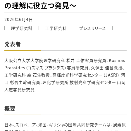
の理解に役立つ発見～
2026年6月4日
理学研究科
工学研究科
プレスリリース
発表者
大阪公立大学大学院
理学
研究科 松井
圭佑
客員研究員、Kosmas
Prassides（コスマス プラシデス）客員研究員、久保田 佳基教授、
工学研究科 森 茂生教授、高輝度光科学研究センター（JASRI） 河
口 彰吾主幹研究員、理化学研究所 放射光科学研究センター 山岡
人志客員研究員
概要
日本、スロベニア、米国、ギリシャの国際共同研究チームは、炭素原
※1