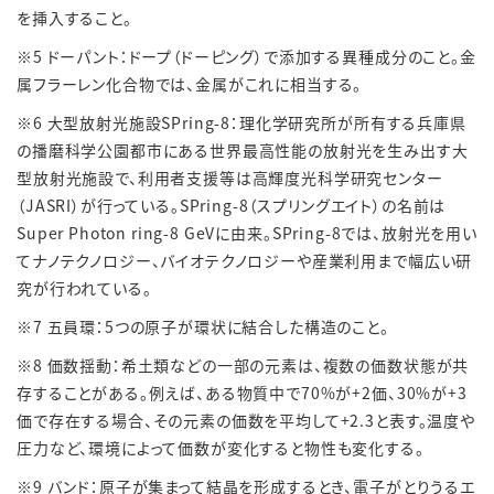
を挿入すること。
※5 ドーパント：ドープ（ドーピング）で添加する異種成分のこと。金
属フラーレン化合物では、金属がこれに相当する。
※6 大型放射光施設SPring-8：理化学研究所が所有する兵庫県
の播磨科学公園都市にある世界最高性能の放射光を生み出す大
型放射光施設で、利用者支援等は高輝度光科学研究センター
（JASRI）が行っている。SPring-8（スプリングエイト）の名前は
Super Photon ring-8 GeVに由来。SPring-8では、放射光を用い
てナノテクノロジー、バイオテクノロジーや産業利用まで幅広い研
究が行われている。
※7 五員環：5つの原子が環状に結合した構造のこと。
※8 価数揺動：希土類などの一部の元素は、複数の価数状態が共
存することがある。例えば、ある物質中で70%が+2価、30%が+3
価で存在する場合、その元素の価数を平均して+2.3と表す。温度や
圧力など、環境によって価数が変化すると物性も変化する。
※9 バンド：原子が集まって結晶を形成するとき、電子がとりうるエ