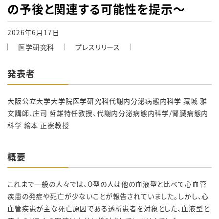
の予後と関連する可能性を提示～
2026年6月17日
医学研究科
プレスリリース
発表者
大阪公立大学大学院医学研究科代謝内分泌病態内科学 藏城 雅
文講師、庄司 哲雄特任教授、代謝内分泌病態内科学/腎臓病態内
科学 繪本 正憲教授
概要
これまで一般の人々では、O型の人は他の血液型と比べて心血管
疾患の発症や死亡が少ないことが報告されていました。しかし、心
血管疾患が主な死亡原因である透析患者を対象とした、血液型と