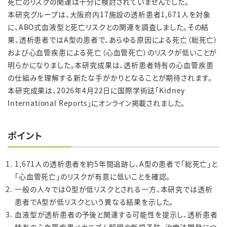
死亡のリスクの関連は十分に検討されていませんでした。
本研究グループは、大阪府内17施設の透析患者1,671人を対象
に、ABO式血液型と死亡リスクとの関連を調査しました。その結
果、透析患者ではA型の患者で、あらゆる原因による死亡（総死亡）
および心血管疾患による死亡（心血管死亡）のリスクが低いことが
明らかになりました。本研究成果は、透析患者特有の心血管疾患
の仕組みを理解する新たな手がかりとなることが期待されます。
本研究成果は、2026年4月22日に国際学術誌「Kidney
International Reports」にオンライン掲載されました。
ポイント
1,671人の透析患者を約5年間追跡し、A型の患者で「総死亡」と
「心血管死亡」のリスクが有意に低いことを確認。
一般の人々ではO型が低リスクとされる一方、本研究では透析
患者でA型が低リスクという異なる結果を示した。
血液型が透析患者の予後と関連する可能性を提示し、透析患者