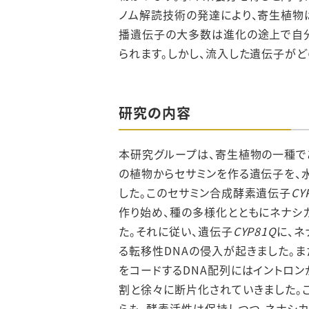
ノム解読技術の発達により、寄生植物
播遺伝子の大多数は進化の途上で自分
られます。しかし、流入した遺伝子が
研究の内容
本研究グループは、寄生植物の一種で
の植物からセサミンを作る遺伝子を、
した。このセサミン合成酵素遺伝子
CY
作り始め、種の多様化とともにネナシ
た。それに従い、遺伝子
CYP81Q
に、ネ
る転移性DNAの侵入が起きました。ま
をコードするDNA配列にはイントロン
割と徐々に断片化されていきました。
らも、酵素活性は保持しつつ、ネナシ