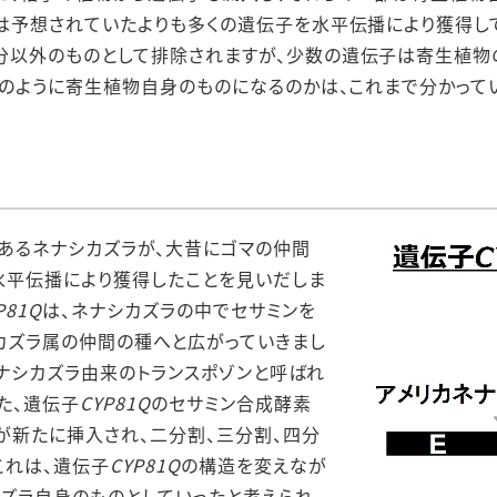
は予想されていたよりも多くの遺伝子を水平伝播により獲得し
以外のものとして排除されますが、少数の遺伝子は寄生植物
どのように寄生植物自身のものになるのかは、これまで分かって
あるネナシカズラが、大昔にゴマの仲間
水平伝播により獲得したことを見いだしま
P81Q
は、ネナシカズラの中でセサミンを
カズラ属の仲間の種へと広がっていきまし
ナシカズラ由来のトランスポゾンと呼ばれ
た、遺伝子
CYP81Q
のセサミン合成酵素
が新たに挿入され、二分割、三分割、四分
これは、遺伝子
CYP81Q
の構造を変えなが
カズラ自身のものとしていったと考えられ