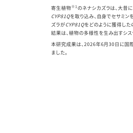
※1
寄生植物
のネナシカズラは、大昔
CYP81Q
を取り込み、自身でセサミン
ズラが
CYP81Q
をどのように獲得した
結果は、植物の多様性を生み出すシス
本研究成果は、2026年6月30日に国
ました。