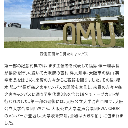
西側正面から見たキャンパス
第一部の記念式典では、まず主催者を代表して福島 伸一理事長
が挨拶を行い、続いて大阪府の吉村 洋文知事、大阪市の横山 英
幸市長をはじめ、来賓の方々からご祝辞を賜りました。その後、櫻
木 弘之学長が森之宮キャンパスの開設を宣言し、来賓の方々や森
之宮キャンパスに通う学生代表3名を含む18名でテープカットが
行われました。第一部の最後には、大阪公立大学混声合唱団、大阪
公立大学合唱団いちこん、大阪公立大学混声合唱団EWA CHOR
のメンバーが登壇し、大学歌を斉唱。会場は大きな拍手に包まれま
した。