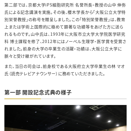
第二部では、京都大学iPS細胞研究所 名誉所長・教授の山中 伸弥
氏による記念講演を実施。その後、櫻木学長から「大阪公立大学特
別栄誉教授」の称号を贈呈しました。この「特別栄誉教授」は、教育
上または学術上国際的に極めて顕著な功績等をあげた方に送ら
れるものです。山中氏は、1993年に大阪市立大学大学院医学研究
科 博士課程を修了、2012年にはノーベル生理学・医学賞を受賞さ
れました。前身の大学の卒業生の活躍・功績は、大阪公立大学に
脈々と受け継がれています。
また、当日の司会は、前身校である大阪府立大学卒業生の林 マオ
氏（読売テレビアナウンサー）に務めていただきました。
第一部 開設記念式典の様子