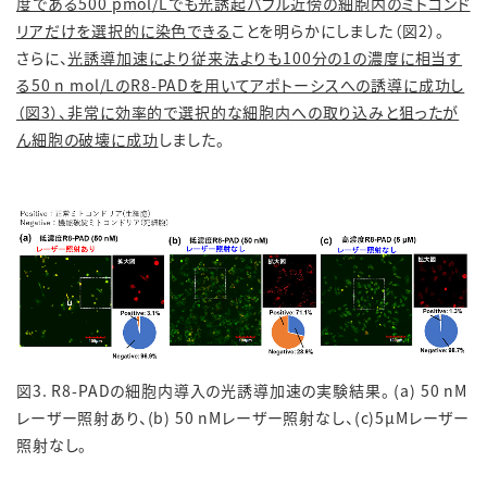
度である500 pmol/Lでも光誘起バブル近傍の細胞内のミトコンド
リアだけを選択的に染色できる
ことを明らかにしました（図2）。
さらに、
光誘導加速により従来法よりも100分の1の濃度に相当す
る50 n mol/LのR8-PADを用いてアポトーシスへの誘導に成功し
（図3）、非常に効率的で選択的な細胞内への取り込みと狙ったが
ん細胞の破壊に成功
しました。
図3. R8-PADの細胞内導入の光誘導加速の実験結果。 (a) 50 nM
レーザー照射あり、(b) 50 nMレーザー照射なし、(c)5μMレーザー
照射なし。