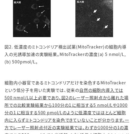
図2. 低濃度のミトコンドリア検出試薬(MitoTracker)の細胞内導
入の光誘導加速の実験結果。MitoTrackerの濃度(a) 5 nmol/L,
(b) 500pmol/L。
細胞内小器官であるミトコンドリアだけを染色するMitoTracker
という低分子を用いた実験では、従来の
自然の細胞内導入では
500 nmol/L以上必要であり、図2のレーザー照射点から離れた場
所での比較実験結果から100分の１に相当する5 nmol/Lや1000
分の１に相当する500 pmol/Lのように低濃度ではほとんど細胞
内に入らずミトコンドリアを染色できていないことが分かります。一
方でレーザー照射点付近の実験結果では、わずか1000分の1の濃