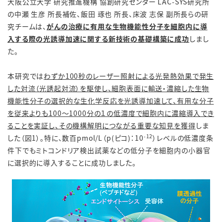
大阪公立大学 研究推進機構 協創研究センター LAC-SYS研究所
の中瀬 生彦 所長補佐、飯田 琢也 所長、床波 志保 副所長らの研
究チームは、
がんの治療に有用な生物機能性分子を細胞内に導
入する際の光誘導加速に関する新技術の基礎構築に成功
しまし
た。
本研究では
わずか100秒のレーザー照射による光発熱効果で発生
した対流（光誘起対流）を駆使し、細胞表面に輸送・濃縮した生物
機能性分子の選択的な生化学反応を光誘導加速して、有用な分子
を従来よりも100〜1000分の１の低濃度で細胞内に濃縮導入でき
ることを実証し、その機構解明につながる重要な知見を獲得
しま
-12
した（図1）。特に、数百pmol/L（p(ピコ)：10
）レベルの低濃度条
件下でもミトコンドリア検出試薬などの低分子を細胞内の小器官
に選択的に導入することに成功しました。