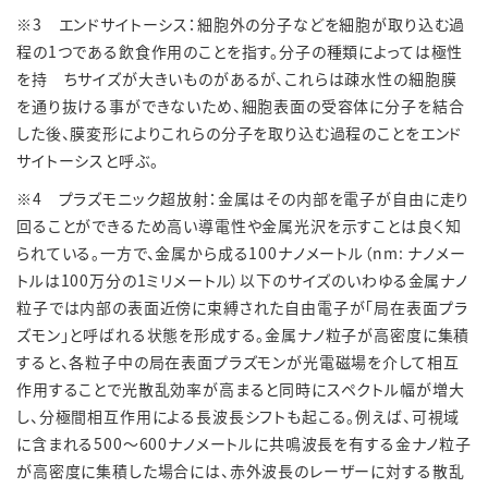
※3 エンドサイトーシス：細胞外の分子などを細胞が取り込む過
程の1つである飲食作用のことを指す。分子の種類によっては極性
を持 ちサイズが大きいものがあるが、これらは疎水性の細胞膜
を通り抜ける事ができないため、細胞表面の受容体に分子を結合
した後、膜変形によりこれらの分子を取り込む過程のことをエンド
サイトーシスと呼ぶ。
※4 プラズモニック超放射：金属はその内部を電子が自由に走り
回ることができるため高い導電性や金属光沢を示すことは良く知
られている。一方で、金属から成る100ナノメートル（nm: ナノメー
トルは100万分の1ミリメートル）以下のサイズのいわゆる金属ナノ
粒子では内部の表面近傍に束縛された自由電子が「局在表面プラ
ズモン」と呼ばれる状態を形成する。金属ナノ粒子が高密度に集積
すると、各粒子中の局在表面プラズモンが光電磁場を介して相互
作用することで光散乱効率が高まると同時にスペクトル幅が増大
し、分極間相互作用による長波長シフトも起こる。例えば、可視域
に含まれる500～600ナノメートルに共鳴波長を有する金ナノ粒子
が高密度に集積した場合には、赤外波長のレーザーに対する散乱