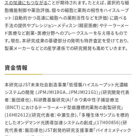
スの加速にもつながる
ことが期待されます。たとえば、選択的な細
胞機能制御や薬効評価、個々の細胞と薬剤の相性をハイスループ
ット（自動的かつ高速に細胞への薬剤活性などを評価）に調べる
手法の提供やプレシジョン・メディスン（精密医療）やテーラーメー
ド医療など創薬・医療分野へのブレークスルーを与え得るもので
す。現在、本研究成果の基礎部分の発明も特許査定を受けており、
製薬メーカーなどとの産学連係での研究開発も進めていきます。
資金情報
本研究はJST未来社会創造事業「低侵襲ハイスループット光濃縮
システムの開発 (JPMJMI18GA、JPMJMI21G1)」(研究開発代表
者：飯田琢也)、科研費基盤研究(A)「ホウ素中性子捕捉療法
（BNCT）におけるテーラーメード型癌腫標的薬剤の創製研究」
(16H02612)(研究代表者：中瀬生彦)、「多種生体サンプルを標的
としたオンデマンド光誘導加速システムの創成」(17H00856)(研
究代表者：飯田琢也)JST創発的研究支援事業「バイオミメティック