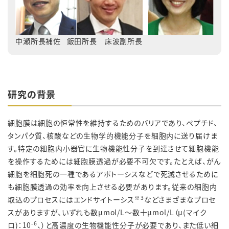
中瀬所長補佐 飯田所長 床波副所長
研究の背景
細胞膜は細胞の恒常性を維持するためのバリアであり、ペプチド、
タンパク質、核酸などの生物学的機能分子を細胞内に送り届けま
す。特定の細胞内小器官に生物機能性分子を到達させて細胞機能
を操作するためには細胞膜透過が必要不可欠です。たとえば、がん
細胞を細胞死の一種であるアポトーシスなどで死滅させるために
も細胞膜透過の効率を向上させる必要があります。従来の細胞内
※3
取込のプロセスにはエンドサイトーシス
などさまざまなプロセ
スがありますが、いずれも数μmol/L～数十μmol/L（μ(マイク
-6
ロ)：10
、）と高濃度の生物機能性分子が必要であり、また低い細