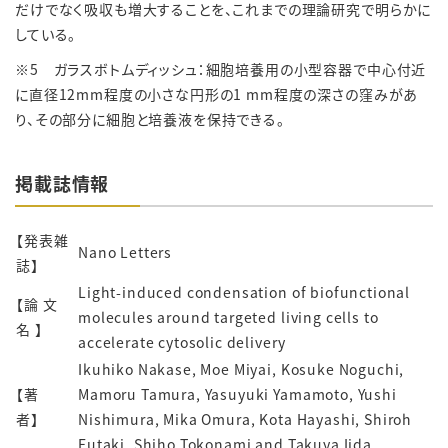
だけでなく吸収も増大することを、これまでの理論研究で明らかに
している。
※5 ガラスボトムディッシュ：細胞培養用の小型容器で中心付近
に直径12mm程度の小さな円形の1 mm程度の深さの窪みがあ
り、その部分に細胞と培養液を保持できる。
掲載誌情報
【発表雑
Nano Letters
誌】
Light-induced condensation of biofunctional
【論 文
molecules around targeted living cells to
名 】
accelerate cytosolic delivery
Ikuhiko Nakase, Moe Miyai, Kosuke Noguchi,
【著
Mamoru Tamura, Yasuyuki Yamamoto, Yushi
者】
Nishimura, Mika Omura, Kota Hayashi, Shiroh
Futaki, Shiho Tokonami and Takuya Iida