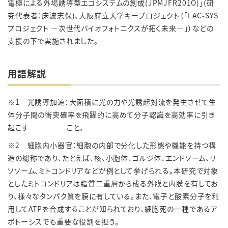
電極による外場誘導型エコシステムの創成(JPMJFR201O)」(研
究代表者：床波志保)、大阪府立大学キープロジェクト（「LAC-SYS
プロジェクト ―次世代バイオフォトニクスが拓く未来―」）などの
支援の下で実施されました。
用語解説
※1 光誘導加速：大面積に光の力や光誘起対流を発生させて生
体分子間の衝突確率を飛躍的に高めて分子認識を高効率に引き
起こす こと。
※2 細胞内小器官：細胞の内部で分化した形態や機能を持つ構
造の総称であり、たとえば、核、小胞体、ゴルジ体、エンドソーム、リ
ソソーム、ミトコンドリアなどが例として挙げられる。本研究で対象
としたミトコンドリアは脂質二重層から成る外膜と内膜を有してお
り、様々なタンパク質を膜に有している。また、電子と酸素分子を利
用してATPを合成することが知られており、細胞死の一種であるア
ポトーシスでも重要な役割を担う。