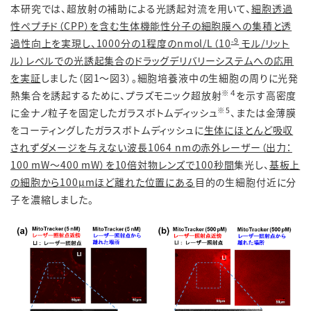
本研究では、超放射の補助による光誘起対流を用いて、
細胞透過
性ペプチド（CPP）を含む生体機能性分子の細胞膜への集積と透
-9
過性向上を実現し、1000分の1程度のnmol/L（10
モル/リット
ル）レベルでの光誘起集合のドラッグデリバリーシステムへの応用
を実証
しました（図1～図3）。細胞培養液中の生細胞の周りに光発
※４
熱集合を誘起するために、プラズモニック超放射
を示す高密度
※5
に金ナノ粒子を固定したガラスボトムディッシュ
、または金薄膜
をコーティングしたガラスボトムディッシュに
生体にほとんど吸収
されずダメージを与えない波長1064 nmの赤外レーザー（出力：
100 mW～400 mW）を10倍対物レンズで100秒間
集光し、
基板上
の細胞から100μmほど離れた位置にある
目的の生細胞付近に分
子を濃縮しました。