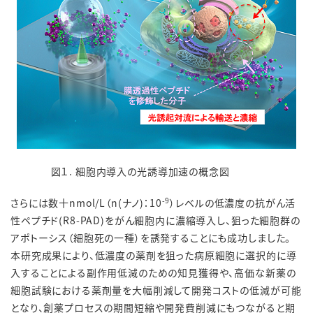
図１. 細胞内導入の光誘導加速の概念図
-9
さらには数十nmol/L（n(ナノ)：10
）レベルの低濃度の抗がん活
性ペプチド(R8-PAD)をがん細胞内に濃縮導入し、狙った細胞群の
アポトーシス（細胞死の一種）を誘発することにも成功しました。
本研究成果により、低濃度の薬剤を狙った病原細胞に選択的に導
入することによる副作用低減のための知見獲得や、高価な新薬の
細胞試験における薬剤量を大幅削減して開発コストの低減が可能
となり、創薬プロセスの期間短縮や開発費削減にもつながると期