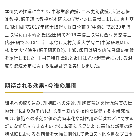
本研究の推進に当たり、中瀬生彦教授、二木史朗教授、床波志保
准教授、飯田琢也教授が本研究のデザインに貢献しました。宮井萌
氏(飯田研で2017年修士取得)、野口公輔氏(中瀬研で2020年博
士取得)、山本靖之氏(飯田研で2019年博士取得)、西村勇姿博士
(飯田研で2018年博士取得)、大村美香大学院生(中瀬研現M1)、
林康太大学院生(飯田研現D2)、中瀬、飯田は細胞内光誘導の実験
を遂行しました。田村守特任講師と飯田は光誘起集合における温
度や流速分布に関する理論計算を実行しました。
期待される効果・今後の展開
細胞への取り込み、細胞膜への浸透、細胞質輸送を極低濃度の標
的分子により効率的に行える革新的な技術を提供する本研究成
果は、細胞への薬効評価の高効率化や副作用の低減などに関する
新たな知見を与えるものです。本研究成果により、
高価な新薬の細
胞試験における薬剤量を大幅に削減して低コスト化や創薬プロセ