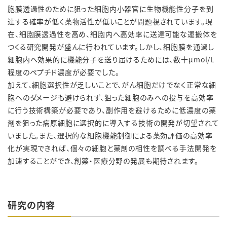
胞膜透過性のために狙った細胞内小器官に生物機能性分子を到
達する確率が低く薬物活性が低いことが問題視されています。現
在、細胞膜透過性を高め、細胞内へ高効率に送達可能な運搬体を
つくる研究開発が盛んに行われています。しかし、細胞膜を通過し
細胞内へ効果的に機能分子を送り届けるためには、数十μmol/L
程度のペプチド濃度が必要でした。
加えて、細胞選択性が乏しいことで、がん細胞だけでなく正常な細
胞へのダメージも避けられず、狙った細胞のみへの投与を高効率
に行う技術構築が必要であり、副作用を避けるために低濃度の薬
剤を狙った病原細胞に選択的に導入する技術の開発が切望されて
いました。また、選択的な細胞機能制御による薬効評価の高効率
化が実現できれば、個々の細胞と薬剤の相性を調べる手法開発を
加速することができ、創薬・医療分野の発展も期待されます。
研究の内容